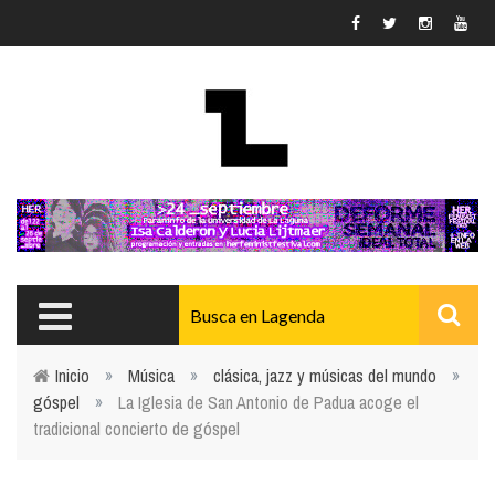
Pasar al contenido principal
Inicio
»
Música
»
clásica, jazz y músicas del mundo
»
góspel
»
La Iglesia de San Antonio de Padua acoge el
Usted está aquí
tradicional concierto de góspel