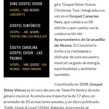
SING GOSPEL CHOIR
gira 'Gospel Shine Voices
Christmas Tour', integrada a su
GÓSPEL
SÁB, 06/12/25
LANZAROTE
vez en el
Gospel Canarias
Fest,
que celebra su XX
GOSPEL SINFÓNICO
edición y que cuenta con la
GÓSPEL
JUE, 11/12/25
colaboración del
TEATRO CINE LOS REALEJOS
Ayuntamiento de Granadilla
de Abona.
El Consistorio
SOUTH CAROLINA
invita a la ciudadanía a
GOSPEL CHOIR - LAS
disfrutar de este encuentro
PALMAS
musical cargado de energía,
GÓSPEL
SÁB, 13/12/25
LAS
espiritualidad y ambiente
PALMAS - GRAN CANARIA
navideño.
Constituido en 2008,
Gospel
Shine Voices
es el coro decano de Tenerife dentro de este
género musical. Acumula una trayectoria de 17 años, un
promedio de 20 actuaciones anuales, y un disco publicado,
'Faith, Hope & Love' (2016). Además, el proyecto se