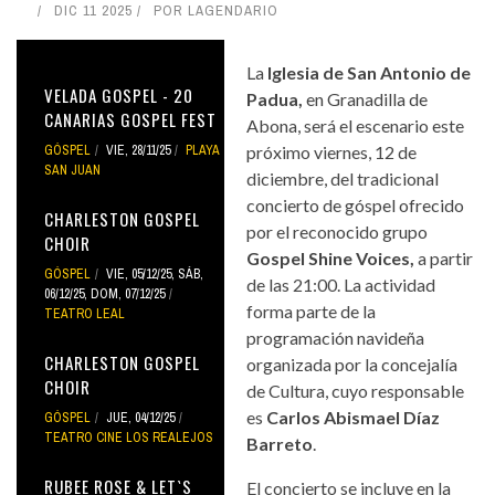
DIC 11 2025
POR
LAGENDARIO
La
Iglesia de San Antonio de
VELADA GOSPEL - 20
Padua,
en Granadilla de
CANARIAS GOSPEL FEST
Abona, será el escenario este
GÓSPEL
VIE, 28/11/25
PLAYA
próximo viernes, 12 de
SAN JUAN
diciembre, del tradicional
concierto de góspel ofrecido
CHARLESTON GOSPEL
por el reconocido grupo
CHOIR
Gospel Shine Voices,
a partir
GÓSPEL
VIE, 05/12/25
,
SÁB,
de las 21:00. La actividad
06/12/25
,
DOM, 07/12/25
forma parte de la
TEATRO LEAL
programación navideña
CHARLESTON GOSPEL
organizada por la concejalía
CHOIR
de Cultura, cuyo responsable
es
Carlos Abismael Díaz
GÓSPEL
JUE, 04/12/25
TEATRO CINE LOS REALEJOS
Barreto
.
RUBEE ROSE & LET`S
El concierto se incluye en la