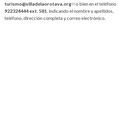
turismo@villadelaorotava.org
(link sends e-mail)
o bien en el teléfono
922324444 ext. 581
. indicando el nombre y apellidos,
teléfono, dirección completa y correo electrónico.