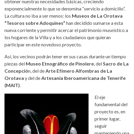
obtener nuestras necesidades básicas, creciendo
exponencialmente lo que se denomina “servicio a domicilio”.
La cultura no iba a ser menos: los
Museos de La Orotava
“Tesoros sobre Adoquines”
han decidido sumarse a esta
nueva corriente y permitir acercar el patrimonio museístico a
los hogares de la Villa y a los ciudadanos que quieran
participar en este novedoso proyecto.
Así, los vecinos podrán tener en sus casas durante un tiempo
piezas del
Museo Etnográfico de Pinolere
, del
Sacro de La
Concepció
n, del de
Arte Efímero Alfombras de La
Orotava
y del de
Artesanía Iberoamericana de Tenerife
(MAIT)
.
El eje
fundamental del
mascara.jpg
proyecto es, en
primer lugar,
seguir
manteniendo una