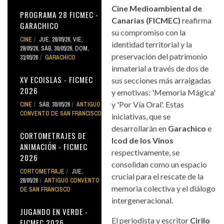
Cine Medioambiental de
PROGRAMA 28 FICMEC -
Canarias (FICMEC)
reafirma
GARACHICO
su compromiso con la
CINE
JUE, 28/05/26
,
VIE,
identidad territorial y la
29/05/26
,
SÁB, 30/05/26
,
DOM,
preservación del patrimonio
31/05/26
GARACHICO
inmaterial a través de dos de
XV ECOISLAS - FICMEC
sus secciones más arraigadas
2026
y emotivas: 'Memoria Mágica'
y 'Por Vía Oral'. Estas
CINE
SÁB, 30/05/26
ANTIGUO
CONVENTO DE SAN FRANCISCO
iniciativas, que se
desarrollarán en
Garachico
e
CORTOMETRAJES DE
Icod de los Vinos
ANIMACIÓN - FICMEC
respectivamente, se
2026
consolidan como un espacio
CORTOMETRAJE
JUE,
crucial para el rescate de la
28/05/26
ANTIGUO CONVENTO
memoria colectiva y el diálogo
DE SAN FRANCISCO
intergeneracional.
JUGANDO EN VERDE -
El periodista y escritor
Cirilo
FICMEC 2026