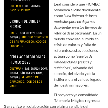
Leal
considera que
FICMEC
CULTURA
JUE, 28/05/26
reivindica el cine documental
CASA DE PIEDRA
como
"una linterna de luces
BRUNCH DE CINE EN
modestas para no dejarnos
FICMEC
desorientar en estos tiempos de
retórica de la oscuridad"
. En un
CINE
DOM, 31/05/26
,
DOM,
07/06/26
ANTIGUO CONVENTO
mundo convulso, sumido en
DE SAN FRANCISCO
,
ICOD DE
crisis de valores y falta de
LOS VINOS
referentes, estas secciones
actúan como
"espejos de
FERIA AGROECOLÓGICA
FICMEC 2026
miradas claras, frescas y
auténticas"
, salvando del
CULTURA
SÁB, 30/05/26
,
DOM,
31/05/26
,
SÁB, 06/06/26
,
DOM,
silencio, del olvido y de la
07/06/26
MUNICIPIO DE
indiferencia el valioso legado
GARACHICO
,
ICOD DE LOS
de nuestros mayores.
VINOS
El proyecto ya consolidado
'Memoria Mágica' regresa a
Garachico
en colaboración con el alma sensible del