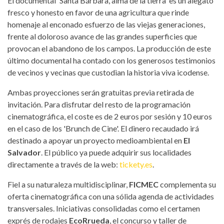
El documental 'Santa Bárbara, alma de la tierra' es un alegato
fresco y honesto en favor de una agricultura que rinde
homenaje al enconado esfuerzo de las viejas generaciones,
frente al doloroso avance de las grandes superficies que
provocan el abandono de los campos. La producción de este
último documental ha contado con los generosos testimonios
de vecinos y vecinas que custodian la historia viva icodense.
Ambas proyecciones serán gratuitas previa retirada de
invitación. Para disfrutar del resto de la programación
cinematográfica, el coste es de 2 euros por sesión y 10 euros
en el caso de los 'Brunch de Cine'. El dinero recaudado irá
destinado a apoyar un proyecto medioambiental en
El
Salvador
. El público ya puede adquirir sus localidades
directamente a través de la web:
tickety.es
.
Fiel a su naturaleza multidisciplinar,
FICMEC
complementa su
oferta cinematográfica con una sólida agenda de actividades
transversales. Iniciativas consolidadas como el certamen
exprés de rodajes
EcoRrueda
, el concurso y taller de