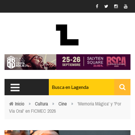
Pasar al contenido principal
Inicio
»
Cultura
»
Cine
»
'Memoria Mágica' y 'Por
Vía Oral' en FICMEC 2026
Usted está aquí