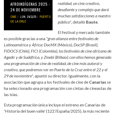
realidad, un cine creativo,
AFROINDÍGENAS 2025 -
24 DE NOVIEMBRE
desafiante y complejo que dará
muchas satisfacciones a nuestro
CINE
LUN, 24/11/25
PUERTO
DE LA CRUZ
público"
, detalló
Baute
.
El festival y mercado también
es posible gracias a una
"gran alianza entre festivales de
Latinoamérica y África: DocMX (México), DocSP (Brasil),
FIDOCS (Chile), FICI (Colombia), los festivales de cine africano de
Agadir y de Sudáfrica, y Zinebi (Bilbao); con ellos hemos generado
una programación de cine de realidad, de cine más autoral y
creativo, que podremos ver en Puerto de la Cruz entre el 22 y el
29 de noviembre"
, apuntó su director. Igualmente, con la
asociación que agrupa a los festivales de cine de
Canarias
se
ha seleccionado una programación con cintas de cineastas de
las islas.
Esta programación única incluye el estreno en Canarias de
'Historia del buen valle' (122’/España/2025), la más reciente