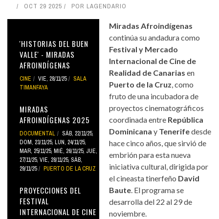
OCT 29 2025
POR
LAGENDARIO
Miradas Afroindígenas
continúa su andadura como
'HISTORIAS DEL BUEN
Festival y Mercado
VALLE' - MIRADAS
Internacional de Cine de
AFROINDÍGENAS
Realidad de Canarias
en
CINE
VIE, 28/11/25
SALA
Puerto de la Cruz
, como
TIMANFAYA
fruto de una incubadora de
proyectos cinematográficos
MIRADAS
AFROINDÍGENAS 2025
coordinada entre
República
Dominicana
y
Tenerife
desde
DOCUMENTAL
SÁB, 22/11/25
,
DOM, 23/11/25
,
LUN, 24/11/25
,
hace cinco años, que sirvió de
MAR, 25/11/25
,
MIÉ, 26/11/25
,
JUE,
embrión para esta nueva
27/11/25
,
VIE, 28/11/25
,
SÁB,
iniciativa cultural, dirigida por
29/11/25
PUERTO DE LA CRUZ
el cineasta tinerfeño
David
PROYECCIONES DEL
Baute
. El programa se
FESTIVAL
desarrolla del 22 al 29 de
INTERNACIONAL DE CINE
noviembre.