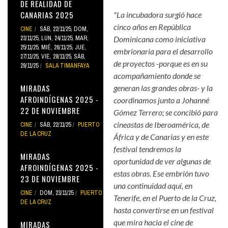
DE REALIDAD DE
CANARIAS 2025
"La incubadora surgió hace
cinco años en República
CINE
SÁB, 22/11/25
,
DOM,
23/11/25
,
LUN, 24/11/25
,
MAR,
Dominicana como iniciativa
25/11/25
,
MIÉ, 26/11/25
,
JUE,
embrionaria para el desarrollo
27/11/25
,
VIE, 28/11/25
,
SÁB,
de proyectos -porque es en su
29/11/25
SALA TIMANFAYA
acompañamiento donde se
MIRADAS
generan las grandes obras- y la
AFROINDÍGENAS 2025 -
coordinamos junto a Johanné
22 DE NOVIEMBRE
Gómez Terrero; se concibió para
cineastas de Iberoamérica, de
CINE
SÁB, 22/11/25
PUERTO
DE LA CRUZ
África y de Canarias y en este
festival tendremos la
MIRADAS
oportunidad de ver algunas de
AFROINDÍGENAS 2025 -
estas obras. Ese embrión tuvo
23 DE NOVIEMBRE
una continuidad aquí, en
CINE
DOM, 23/11/25
PUERTO
Tenerife, en el Puerto de la Cruz,
DE LA CRUZ
hasta convertirse en un festival
que mira hacia el cine de
MIRADAS