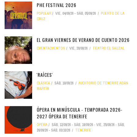
PHE FESTIVAL 2026
POPULAR
VIE, 04/09/26
-
SÁB, 05/09/26
PUERTO DE LA
CRUZ
EL GRAN VIERNES DE VERANO DE CUENTO 2026
CUENTACUENTOS
VIE, 28/08/26
TEATRO EL SAUZAL
'RAÍCES'
CLÁSICA
SÁB, 19/09/26
AUDITORIO DE TENERIFE ADÁN
MARTÍN
ÓPERA EN MINÚSCULA - TEMPORADA 2026-
2027 ÓPERA DE TENERIFE
ÓPERA
SÁB, 12/09/26
-
SÁB, 19/09/26
-
VIE, 25/09/26
-
SÁB,
26/09/26
-
SÁB, 03/10/26
TENERIFE