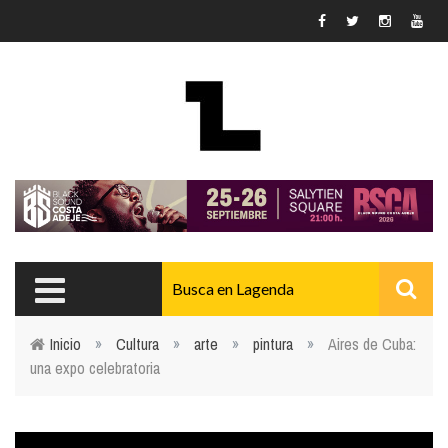
Pasar al contenido principal
Inicio
»
Cultura
»
arte
»
pintura
»
Aires de Cuba:
una expo celebratoria
Usted está aquí