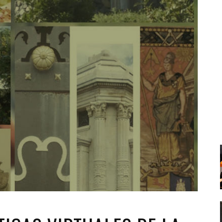
Santa Cruz | La Laguna
Gastro
ALES CON ACTUACIONES
XXVII VERANO DE CUENTO
Islas
Infantil
MERCIO
Música
STRO
Escénicas
RMATIVO