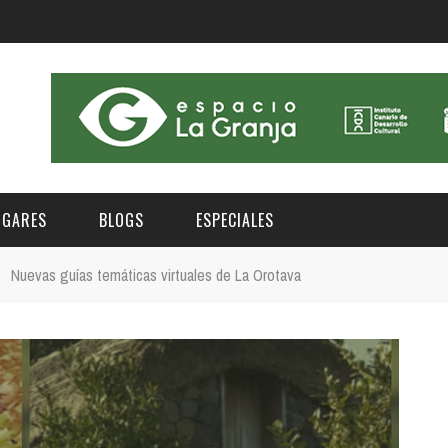
UGARES
BLOGS
ESPECIALES
»
Nuevas guías temáticas virtuales de La Orotava
E | MUSEOS
FESTIVAL BOREAL 2026
GAR
CATEGORIA
AS Y AUDITORIOS
FESTIVAL TAGANANA 2026
Norte
Cultura
ACIOS CULTURALES
NOCTÁMBULA TENERIFE
Sur
Deporte y Naturaleza
CHE
TENERIFE PHE FESTIVAL 2026