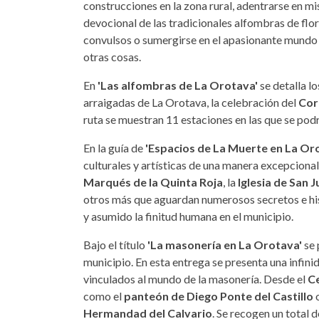
construcciones en la zona rural, adentrarse en mi
devocional de las tradicionales alfombras de flo
convulsos o sumergirse en el apasionante mundo d
otras cosas.
En
'Las alfombras de La Orotava'
se detalla l
arraigadas de La Orotava, la celebración del
Cor
ruta se muestran 11 estaciones en las que se pod
En la guía de
'Espacios de La Muerte en La Or
culturales y artísticas de una manera excepciona
Marqués de la Quinta Roja
, la
Iglesia de San 
otros más que aguardan numerosos secretos e hi
y asumido la finitud humana en el municipio.
Bajo el título
'La masonería en La Orotava'
se 
municipio. En esta entrega se presenta una infini
vinculados al mundo de la masonería. Desde el
C
como el
panteón de Diego Ponte del Castillo
Hermandad del Calvario
. Se recogen un total 