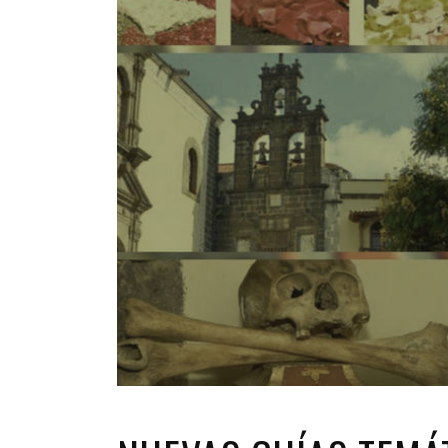
INFANTIL
LOC
CO
GA
FO