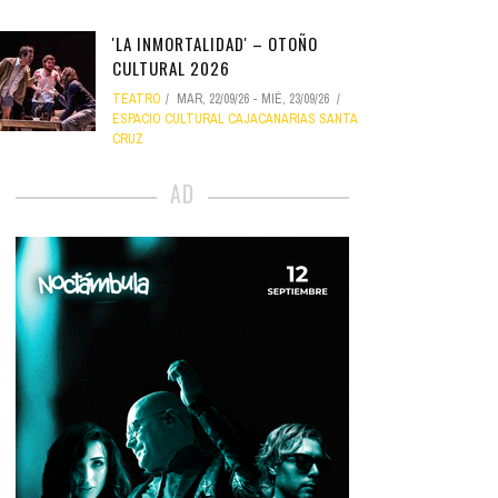
'LA INMORTALIDAD' – OTOÑO
CULTURAL 2026
TEATRO
MAR, 22/09/26
-
MIÉ, 23/09/26
ESPACIO CULTURAL CAJACANARIAS SANTA
CRUZ
AD