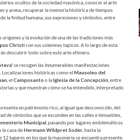
sterios ocultos de la sociedad masónica, conocer el arte
res y arena, recuperar la memoria histórica de tiempos
e la finitud humana, sus expresiones y símbolos, entre
os orígenes y la evolución de una de las tradiciones más
pus Christi
con sus solemnes tapices. A lo largo de esta
rán descubrir todo sobre este arte efímero.
otava'
se recogen las innumerables manifestaciones
l. Localizaciones históricas como el
Mausoleo del
Juan
, el
Camposanto
o la
Iglesia de la Concepción
, entre
storias y que muestran cómo se ha entendido, interpretado
presenta un patrimonio rico, al igual que desconocido, del
dad de símbolos que se esconden en las calles e inmuebles,
ementerio Municipal
, pasando por lugares emblemáticos
o la casa de
Hermann Wildpret Soder
, hasta la
de 12 lugares en los que la masonería se encuentra presente.