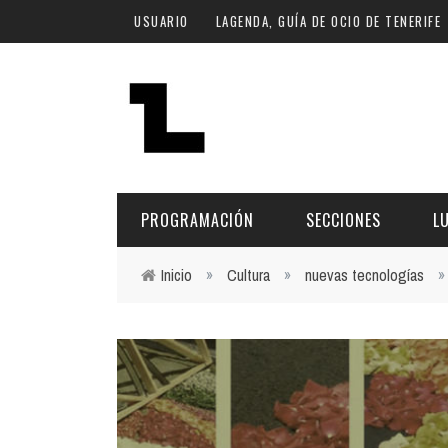
Pasar al contenido principal
USUARIO
LAGENDA, GUÍA DE OCIO DE TENERIFE
PROGRAMACIÓN
SECCIONES
L
Inicio
»
Cultura
»
nuevas tecnologías
Usted está aquí
MÚSICA
ART
FECHA
LU
ESCÉNICAS
SAL
Hoy
CULTURA
ESP
Plan Finde
GASTRONOMÍA
NO