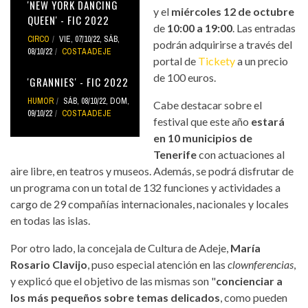
'NEW YORK DANCING
y el
miércoles 12 de octubre
QUEEN' - FIC 2022
de
10:00 a 19:00
. Las entradas
CIRCO
VIE, 07/10/22
,
SÁB,
podrán adquirirse a través del
08/10/22
COSTA ADEJE
portal de
Tickety
a un precio
de 100 euros.
'GRANNIES' - FIC 2022
HUMOR
SÁB, 08/10/22
,
DOM,
Cabe destacar sobre el
09/10/22
COSTA ADEJE
festival que este año
estará
en 10 municipios de
Tenerife
con actuaciones al
aire libre, en teatros y museos. Además, se podrá disfrutar de
un programa con un total de 132 funciones y actividades a
cargo de 29 compañías internacionales, nacionales y locales
en todas las islas.
Por otro lado, la concejala de Cultura de Adeje,
María
Rosario Clavijo
, puso especial atención en las
clownferencias
,
y explicó que el objetivo de las mismas son "
concienciar a
los más pequeños sobre temas delicados
, como pueden