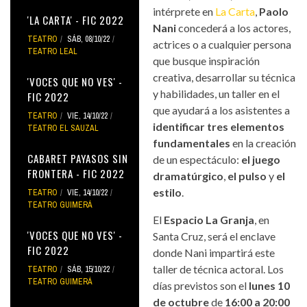
intérprete en
La Carta
,
Paolo
'LA CARTA' - FIC 2022
Nani
concederá a los actores,
TEATRO
SÁB, 08/10/22
actrices o a cualquier persona
TEATRO LEAL
que busque inspiración
creativa, desarrollar su técnica
'VOCES QUE NO VES' -
y habilidades, un taller en el
FIC 2022
que ayudará a los asistentes a
TEATRO
VIE, 14/10/22
identificar tres elementos
TEATRO EL SAUZAL
fundamentales
en la creación
CABARET PAYASOS SIN
de un espectáculo:
el juego
FRONTERA - FIC 2022
dramatúrgico
,
el pulso
y
el
estilo
.
TEATRO
VIE, 14/10/22
TEATRO GUIMERÁ
El
Espacio La Granja
, en
'VOCES QUE NO VES' -
Santa Cruz, será el enclave
FIC 2022
donde Nani impartirá este
taller de técnica actoral. Los
TEATRO
SÁB, 15/10/22
TEATRO GUIMERÁ
días previstos son el
lunes 10
de octubre
de
16:00 a 20:00