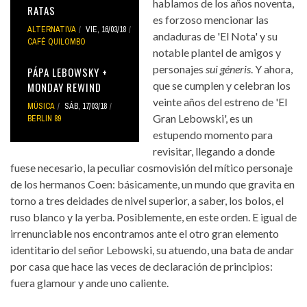
hablamos de los años noventa,
RATAS
es forzoso mencionar las
ALTERNATIVA
VIE, 16/03/18
andaduras de 'El Nota' y su
CAFÉ QUILOMBO
notable plantel de amigos y
personajes
sui géneris
. Y ahora,
PÁPA LEBOWSKY +
que se cumplen y celebran los
MONDAY REWIND
veinte años del estreno de 'El
MÚSICA
SÁB, 17/03/18
Gran Lebowski', es un
BERLIN 89
estupendo momento para
revisitar, llegando a donde
fuese necesario, la peculiar cosmovisión del mítico personaje
de los hermanos Coen: básicamente, un mundo que gravita en
torno a tres deidades de nivel superior, a saber, los bolos, el
ruso blanco y la yerba. Posiblemente, en este orden. E igual de
irrenunciable nos encontramos ante el otro gran elemento
identitario del señor Lebowski, su atuendo, una bata de andar
por casa que hace las veces de declaración de principios:
fuera glamour y ande uno caliente.