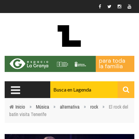
Pasar al contenido principal
Inicio
»
Música
»
alternativa
»
rock
»
El rock del
batín visita Tenerife
Usted está aquí