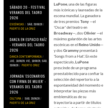
LuPone
, una de las figuras
SÁBADO 20 - FESTIVAL
más icónicas y laureadas de la
VERANOS DEL TAORO
escena mundial. La ganadora
2026
de tres premios
Tony
—el
ESCÉNICAS
SÁB, 20/06/26
'Oscar' del teatro en
PUERTO DE LA CRUZ
Broadway
—, dos
Olivier
—el
máximo galardón de las artes
DANZA EN ESPACIO RAÍZ
- VERANOS DEL TAORO
escénicas en el
Reino Unido
—
2026
y dos
Grammy
presentará
'Songs from a Hat'. En este
DANZA CONTEMPORÁNEA
JUE, 18/06/26
,
VIE, 19/06/26
,
SÁB,
espectáculo,
LuPone
20/06/26
PUERTO CRUZ
prescinde de un programa
preestablecido para confiar la
JORNADA 'ESCENARIOS
selección del repertorio a la
CON FIRMA DE MUJER' -
espontaneidad del momento e
VERANOS DEL TAORO
interpretar las piezas más
2026
emblemáticas de su
CULTURA
SÁB, 20/06/26
trayectoria a partir de títulos
PUERTO DE LA CRUZ