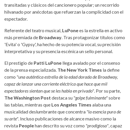
transitadas y clásicos del cancionero popular; un recorrido
hilvanado por anécdotas que refuerzan la complicidad con el
espectador.
Referente del teatro musical,
LuPone
es la estrella en activo
más premiada de
Broadway
. Tras protagonizar títulos como
'Evita' o 'Gypsy', ha hecho de su potencia vocal, su precisión
interpretativa y su presencia escénica un sello personal.
El prestigio de
Patti LuPone
llega avalado por el consenso
de la prensa especializada.
The New York Times
la define
como
"una auténtica estrella de la edad dorada de Broadway,
capaz de lanzar una corriente eléctrica que hace que mil
espectadores sientan que se les habla en privado"
. Por su parte,
The Washington Post
destaca su
"golpe fulminante"
sobre
las tablas, mientras que
Los Angeles Times
alaba una
musicalidad deslumbrante que concentra
"la esencia pura de
su arte"
. Incluso publicaciones de alcance masivo como la
revista
People
han descrito su voz como
"prodigiosa"
, capaz