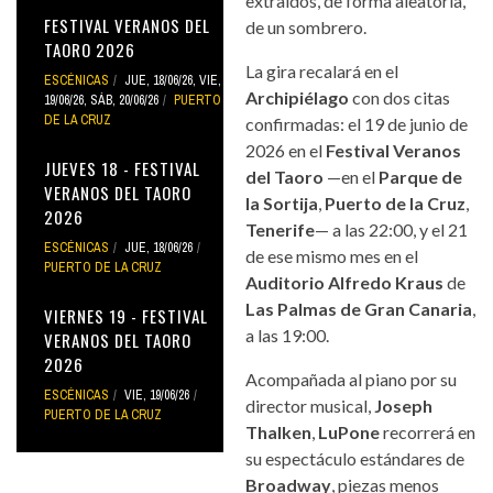
extraídos, de forma aleatoria,
FESTIVAL VERANOS DEL
de un sombrero.
TAORO 2026
La gira recalará en el
ESCÉNICAS
JUE, 18/06/26
,
VIE,
Archipiélago
con dos citas
19/06/26
,
SÁB, 20/06/26
PUERTO
DE LA CRUZ
confirmadas: el 19 de junio de
2026 en el
Festival Veranos
JUEVES 18 - FESTIVAL
del Taoro
—en el
Parque de
VERANOS DEL TAORO
la Sortija
,
Puerto de la Cruz
,
2026
Tenerife
— a las 22:00, y el 21
ESCÉNICAS
JUE, 18/06/26
de ese mismo mes en el
PUERTO DE LA CRUZ
Auditorio Alfredo Kraus
de
Las Palmas de Gran Canaria
,
VIERNES 19 - FESTIVAL
a las 19:00.
VERANOS DEL TAORO
2026
Acompañada al piano por su
ESCÉNICAS
VIE, 19/06/26
director musical,
Joseph
PUERTO DE LA CRUZ
Thalken
,
LuPone
recorrerá en
su espectáculo estándares de
Broadway
, piezas menos