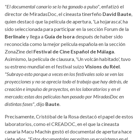
"El documental canario se lo ha ganado a pulso"
, enfatizó el
director de MiradasDoc, el cineasta tinerfeño
David Baute
,
quien destacó que la película de apertura, 'La hojarasca', ha
sido seleccionada para participar en la sección Forum de la
Berlinale
y llega a
Guía de Isora
después de haber sido
reconocida como la mejor película española en la sección
ZonaZine del
Festival de Cine Español de Málaga
.
Asimismo, la película de clausura, 'Un volcán habitado', tuvo
su estreno mundial en el festival suizo
Visions du Réel
.
"Subrayo esto porque a veces en los festivales solo se ven las
proyecciones y no se aprecia todo el trabajo que hay detrás, de
creación e impulso de proyectos, en los laboratorios y en el
mercado; estas dos películas han pasado por MiradasDoc en
distintas fases"
, dijo
Baute
.
Precisamente, Cristóbal de la Rosa destacó el papel de estos
laboratorios, como el CREADOC, en el que la cineasta
canaria Macu Machín gestó el documental de apertura hace
siete años.
"Estos documentales necesitan un ecosistema en el