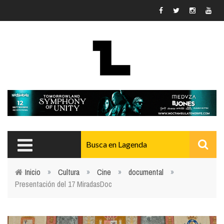
Pasar al contenido principal
Inicio
»
Cultura
»
Cine
»
documental
»
Presentación del 17 MiradasDoc
Usted está aquí