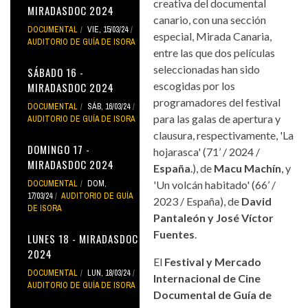
creativa del documental
MIRADASDOC 2024
canario, con una sección
DOCUMENTAL
VIE, 15/03/24
especial, Mirada Canaria,
AUDITORIO DE GUÍA DE ISORA
entre las que dos películas
seleccionadas han sido
SÁBADO 16 -
escogidas por los
MIRADASDOC 2024
programadores del festival
DOCUMENTAL
SÁB, 16/03/24
para las galas de apertura y
AUDITORIO DE GUÍA DE ISORA
clausura, respectivamente, 'La
DOMINGO 17 -
hojarasca' (71’ / 2024 /
MIRADASDOC 2024
España
.), de
Macu Machín
, y
DOCUMENTAL
DOM,
'Un volcán habitado' (66’ /
17/03/24
AUDITORIO DE GUÍA
2023 / España), de
David
DE ISORA
Pantaleón y José Víctor
Fuentes
.
LUNES 18 - MIRADASDOC
2024
El
Festival y Mercado
DOCUMENTAL
LUN, 18/03/24
Internacional de Cine
AUDITORIO DE GUÍA DE ISORA
Documental de Guía de