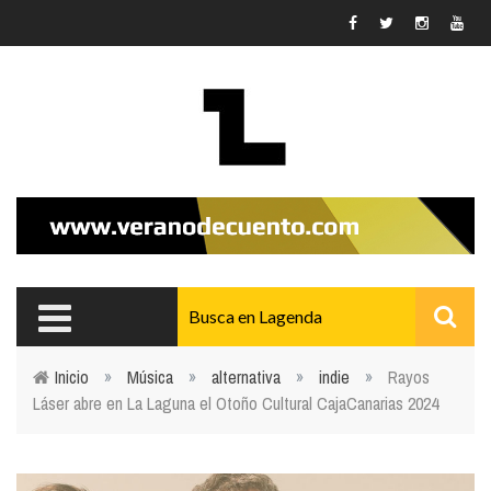
Pasar al contenido principal
Inicio
»
Música
»
alternativa
»
indie
»
Rayos
Láser abre en La Laguna el Otoño Cultural CajaCanarias 2024
Usted está aquí