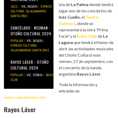
isla de
La Palma
donde tendrá
JAZZ
VIE, 04/10/24
ESPACIO
lugar uno de los conciertos de
CULTURAL CAJACANARIAS
SANTA CRUZ
Inés Cuello
, el
Teatro
Guimerá
, donde se
CANCELADO - NEUMAN -
representará la obra 'Prima
OTOÑO CULTURAL 2024
Facie' y el
Búho Club
de
La
POPULAR
VIE, 18/10/24
Laguna
que tendrá el honor de
ESPACIO CULTURAL
abrir las actividades musicales
CAJACANARIAS SANTA CRUZ
del Otoño Cultural este
viernes, 27 de septiembre, con
RAYOS LÁSER - OTOÑO
CULTURAL 2024
el concierto de la banda
argentina
Rayos Láser
.
POPULAR
VIE, 27/09/24
BÚHO
CLUB
Toda la información y
entradas en
www.cajacanarias.com
Rayos Láser