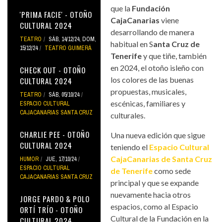
que la
Fundación
'PRIMA FACIE' - OTOÑO
CajaCanarias
viene
CULTURAL 2024
desarrollando de manera
TEATRO
SÁB, 14/12/24
,
DOM,
habitual en S
anta Cruz de
15/12/24
TEATRO GUIMERÁ
Tenerife
y que tiñe, también
en 2024, el otoño isleño con
CHECK OUT - OTOÑO
los colores de las buenas
CULTURAL 2024
propuestas, musicales,
TEATRO
SÁB, 05/10/24
escénicas, familiares y
ESPACIO CULTURAL
CAJACANARIAS SANTA CRUZ
culturales.
CHARLIE PEE - OTOÑO
Una nueva edición que sigue
CULTURAL 2024
teniendo el
Espacio Cultural
CajaCanarias de Santa Cruz
HUMOR
JUE, 17/10/24
ESPACIO CULTURAL
de Tenerife
como sede
CAJACANARIAS SANTA CRUZ
principal y que se expande
nuevamente hacia otros
JORGE PARDO & POLO
espacios, como al Espacio
ORTÍ TRÍO - OTOÑO
Cultural de la Fundación en la
CULTURAL 2024