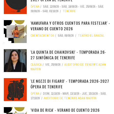
ÓPERA
SÁB, 12/09/26
-
SÁB, 19/09/26
-
VIE, 25/09/26
-
SÁB,
26/09/26
-
SÁB, 03/10/26
TENERIFE
'KAMUFARA Y OTROS CUENTOS PARA FESTEJAR' -
VERANO DE CUENTO 2026
CUENTACUENTOS
SÁB, 08/08/26
TEATRO EL SAUZAL
'LA QUINTA DE CHAIKOVSKI' - TEMPORADA 26-
27 SINFÓNICA DE TENERIFE
CLÁSICA
VIE, 25/09/26
AUDITORIO DE TENERIFE ADÁN
MARTÍN
'LE NOZZE DI FIGARO' - TEMPORADA 2026-2027
ÓPERA DE TENERIFE
ÓPERA
DOM, 11/10/26
-
MAR, 13/10/26
-
JUE, 15/10/26
-
SÁB,
17/10/26
AUDITORIO DE TENERIFE ADÁN MARTÍN
'VIDA DE RICA' - VERANO DE CUENTO 2026