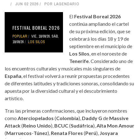
JUN 02 2026
POR
LAGENDARIO
El
Festival Boreal 2026
continúa ampliando el cartel
FESTIVAL BOREAL 2026
de su próxima edición, que se
POPULAR
VIE, 18/09/26
,
SÁB,
celebrará los días 18 y 19 de
19/09/26
LOS SILOS
septiembre en el municipio de
Los Silos
, en el noroeste de
Tenerife
. Considerado uno de
los encuentros culturales y musicales más singulares de
España
, el festival volverá a reunir propuestas procedentes
de diferentes latitudes y tradiciones sonoras, consolidando su
apuesta por la diversidad cultural y el descubrimiento
artístico.
Tras las primeras confirmaciones, que incluyeron nombres
como
Aterciopelados
(
Colombia
),
Daddy G
de
Massive
Attack
(
Reino Unido
),
BCUC
(
Sudáfrica
),
Aïta Mon Amour
(
Marruecos
-
Túnez
),
Renata Flores
(
Perú
),
Josyara