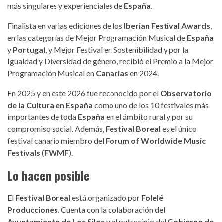
más singulares y experienciales de
España
.
Finalista en varias ediciones de los
Iberian Festival Awards
,
en las categorías de Mejor Programación Musical de
España
y
Portugal
, y Mejor Festival en Sostenibilidad y por la
Igualdad y Diversidad de género, recibió el Premio a la Mejor
Programación Musical en
Canarias
en 2024.
En 2025 y en este 2026 fue reconocido por el
Observatorio
de la Cultura en España
como uno de los 10 festivales más
importantes de toda
España
en el ámbito rural y por su
compromiso social. Además,
Festival Boreal
es el único
festival canario miembro del
Forum of Worldwide Music
Festivals
(
FWMF
).
Lo hacen posible
El
Festival Boreal
está organizado por
Folelé
Producciones
. Cuenta con la colaboración del
Ayuntamiento de Los Silos
y el patrocinio del
Gobierno de