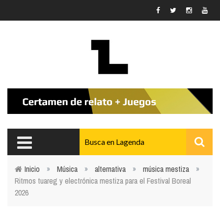
Pasar al contenido principal
Inicio
»
Música
»
alternativa
»
música mestiza
»
Ritmos tuareg y electrónica mestiza para el Festival Boreal
Usted está aquí
2026