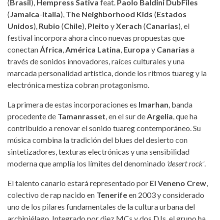
(
Brasil
),
Hempress Sativa
feat.
Paolo Baldini DubFiles
(
Jamaica
-
Italia
),
The Neighborhood Kids
(
Estados
Unidos
),
Rubio
(
Chile
),
Pleito
y
Xerach
(
Canarias
), el
festival incorpora ahora cinco nuevas propuestas que
conectan
África
,
América Latina
,
Europa
y
Canarias
a
través de sonidos innovadores, raíces culturales y una
marcada personalidad artística, donde los ritmos tuareg y la
electrónica mestiza cobran protagonismo.
La primera de estas incorporaciones es
Imarhan
, banda
procedente de
Tamanrasset
, en el sur de
Argelia
, que ha
contribuido a renovar el sonido tuareg contemporáneo. Su
música combina la tradición del blues del desierto con
sintetizadores, texturas electrónicas y una sensibilidad
moderna que amplía los límites del denominado
'desert rock'
.
El talento canario estará representado por
El Veneno Crew
,
colectivo de rap nacido en
Tenerife
en 2003 y considerado
uno de los pilares fundamentales de la cultura urbana del
archipiélago. Integrado por diez MCs y dos DJs, el grupo ha