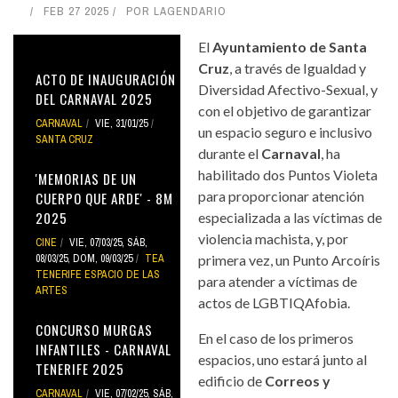
FEB 27 2025
POR
LAGENDARIO
El
Ayuntamiento de Santa
Cruz
, a través de Igualdad y
ACTO DE INAUGURACIÓN
Diversidad Afectivo-Sexual, y
DEL CARNAVAL 2025
con el objetivo de garantizar
CARNAVAL
VIE, 31/01/25
un espacio seguro e inclusivo
SANTA CRUZ
durante el
Carnaval
, ha
habilitado dos Puntos Violeta
'MEMORIAS DE UN
para proporcionar atención
CUERPO QUE ARDE' - 8M
2025
especializada a las víctimas de
violencia machista, y, por
CINE
VIE, 07/03/25
,
SÁB,
08/03/25
,
DOM, 09/03/25
TEA
primera vez, un Punto Arcoíris
TENERIFE ESPACIO DE LAS
para atender a víctimas de
ARTES
actos de LGBTIQAfobia.
CONCURSO MURGAS
En el caso de los primeros
INFANTILES - CARNAVAL
espacios, uno estará junto al
TENERIFE 2025
edificio de
Correos y
CARNAVAL
VIE, 07/02/25
,
SÁB,