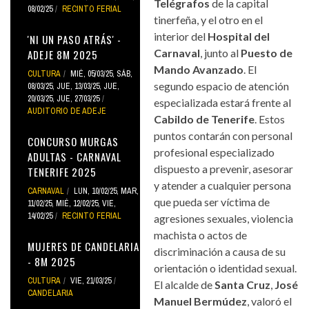
Telégrafos
de la capital
08/02/25
RECINTO FERIAL
tinerfeña, y el otro en el
interior del
Hospital del
'NI UN PASO ATRÁS' -
Carnaval
, junto al
Puesto de
ADEJE 8M 2025
Mando Avanzado
. El
CULTURA
MIÉ, 05/03/25
,
SÁB,
segundo espacio de atención
08/03/25
,
JUE, 13/03/25
,
JUE,
20/03/25
,
JUE, 27/03/25
especializada estará frente al
AUDITORIO DE ADEJE
Cabildo de Tenerife
. Estos
puntos contarán con personal
CONCURSO MURGAS
profesional especializado
ADULTAS - CARNAVAL
dispuesto a prevenir, asesorar
TENERIFE 2025
y atender a cualquier persona
CARNAVAL
LUN, 10/02/25
,
MAR,
que pueda ser víctima de
11/02/25
,
MIÉ, 12/02/25
,
VIE,
14/02/25
RECINTO FERIAL
agresiones sexuales, violencia
machista o actos de
MUJERES DE CANDELARIA
discriminación a causa de su
- 8M 2025
orientación o identidad sexual.
CULTURA
VIE, 21/03/25
El alcalde de
Santa Cruz
,
José
CANDELARIA
Manuel Bermúdez
, valoró el