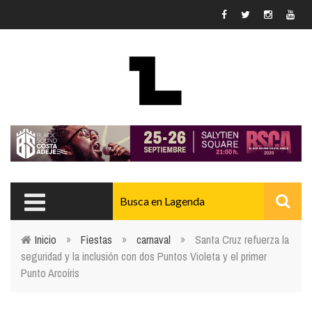
Pasar al contenido principal
Inicio
»
Fiestas
»
carnaval
»
Santa Cruz refuerza la
seguridad y la inclusión con dos Puntos Violeta y el primer
Usted está aquí
Punto Arcoíris