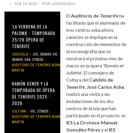
FEB 19 2026
POR
LAGENDARIO
El
Auditorio de Tenerife
ha
facilitado que el alumnado de
'LA VERBENA DE LA
tres centros educativos
PALOMA' - TEMPORADA
canarios se implique en la
25/26 ÓPERA DE
construcción de elementos de
TENERIFE
la escenografía que se
ZARZUELA
JUE, 25/06/26
,
VIE,
mostrará el próximo mes de
26/06/26
,
SÁB, 27/06/26
AUDITORIO DE TENERIFE ADÁN
marzo en la ópera 'Roméo et
MARTÍN
Juliette'. El consejero de
Cultura del
Cabildo de
RAMÓN GENER Y LA
Tenerife
,
José Carlos Acha
,
TEMPORADA DE ÓPERA
realizó una visita a las
DE TENERIFE 2025 -
instalaciones de los dos
2026
centros de la isla que han
CULTURA
VIE, 27/06/25
participado en el proyecto: el
AUDITORIO DE TENERIFE ADÁN
MARTÍN
IES La Orotava-Manuel
González Pérez
y el
IES