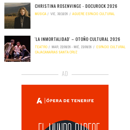
CHRISTINA ROSENVINGE - DOCUROCK 2026
MÚSICA
VIE, 30/10/26
AGUERE ESPACIO CULTURAL
'LA INMORTALIDAD' – OTOÑO CULTURAL 2026
TEATRO
MAR, 22/09/26
-
MIÉ, 23/09/26
ESPACIO CULTURAL
CAJACANARIAS SANTA CRUZ
AD