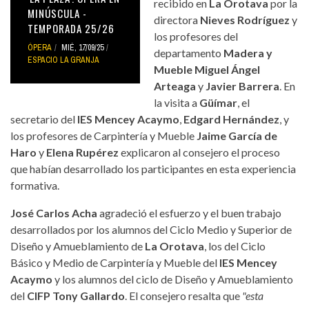
recibido en
La Orotava
por la
MINÚSCULA -
directora
Nieves Rodríguez
y
TEMPORADA 25/26
los profesores del
ÓPERA
MIÉ, 17/09/25
departamento
Madera y
ESPACIO LA GRANJA
Mueble
Miguel Ángel
Arteaga
y
Javier Barrera
. En
la visita a
Güímar
, el
secretario del
IES Mencey Acaymo
,
Edgard Hernández
, y
los profesores de Carpintería y Mueble
Jaime García de
Haro
y
Elena Rupérez
explicaron al consejero el proceso
que habían desarrollado los participantes en esta experiencia
formativa.
José Carlos Acha
agradeció el esfuerzo y el buen trabajo
desarrollados por los alumnos del Ciclo Medio y Superior de
Diseño y Amueblamiento de
La Orotava
, los del Ciclo
Básico y Medio de Carpintería y Mueble del
IES Mencey
Acaymo
y los alumnos del ciclo de Diseño y Amueblamiento
del
CIFP Tony Gallardo
. El consejero resalta que
"esta