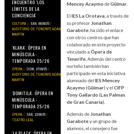
ENCUENTRO 'LOS
Mencey Acaymo
de
Güímar
.
LÍMITES DE LA
CONCIENCIA'
El
IES La Orotava
, a través de
su profesor
Jonathan
CULTURA
SÁB, 06/09/25
AUDITORIO DE TENERIFE ADÁN
Garabote
, ha sido el enlace
MARTÍN
con otros centros que han
colaborado en este proyecto
'KLARA'. ÓPERA EN
vinculado a
Ópera de
MINÚSCULA -
Tenerife
. Además del centro
TEMPORADA 25/26
norteño también han
ÓPERA
DOM, 07/09/25
participado en esta iniciativa
AUDITORIO DE TENERIFE ADÁN
MARTÍN
alumnado del
IES Mencey
Acaymo
(
Güímar
) y el
CIFP
'DOMITILA'. ÓPERA EN
Tony Gallardo
(
Las Palmas
MINÚSCULA -
de Gran Canaria
).
TEMPORADA 25/26
Además de
Jonathan
ÓPERA
SÁB, 13/09/25
TEATRO LEAL
Garabote
y un grupo de
alumnos, el consejero fue
'LA PLAZA'. ÓPERA EN