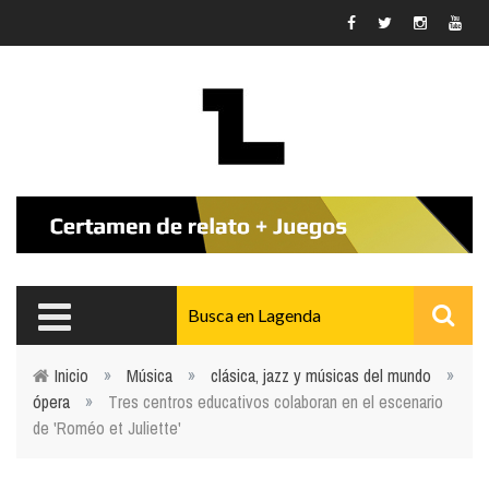
Pasar al contenido principal
Inicio
»
Música
»
clásica, jazz y músicas del mundo
»
ópera
»
Tres centros educativos colaboran en el escenario
Usted está aquí
de 'Roméo et Juliette'