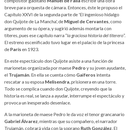
compositor gaditano
Manuel de Falla
escribir una obra
breve para orquesta de cámara. Entonces, éste le propuso el
Capítulo XXVI de la segunda parte de 'El ingenioso hidalgo
don Quijote de La Mancha', de
Miguel de Cervantes
, como
argumento de su ópera, y sugirió además montarla con
títeres, pues ese capítulo narra “
la graciosa historia del titerero
”.
El estreno escenificado tuvo lugar en el palacio de la princesa
de
París
en 1923.
En este espectáculo don Quijote asiste a una función de
marionetas organizada por maese
Pedro
y su joven ayudante,
el
Trujamán
. En ella se cuenta cómo
Gaiferos
intenta
rescatar a su esposa
Melisendra
, prisionera en una torre.
Todo se complica cuando don Quijote, creyendo que la
historia es real, se lanza a ayudar, interrumpe el espectáculo y
provoca un inesperado desenlace.
A la marioneta de maese Pedro le da voz el tenor grancanario
Gabriel Álvarez
, mientras que su compañero, el narrador
Trujamán, cobrará vida con la soprano
Ruth González
. El