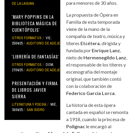
para menores de 30 años.
DE LA LAGUNA
La propuesta de Ópera en
'MARY POPPINS EN LA
Familia de esta temporada
BIBLIOTECA MÁGICA DE
viene de la mano de la
CUENTÓPOLIS'
compañía de teatro, música y
OTROS FORMATOS
VIE,
títeres
Etcétera
, dirigida y
25/04/25
AUDITORIO DE ADEJE
fundada por
Enrique Lanz
,
'LIBRERÍA DE FANTASÍAS'
nieto de
Hermenegildo Lanz
,
el responsable de los títeres y
OTROS FORMATOS
DOM,
27/04/25
AUDITORIO DE ADEJE
escenografía del montaje
original, que también contó
PRESENTACIÓN Y FIRMA
con la colaboración de
DE LIBROS JAVIER
Federico García Lorca
.
SIERRA
LITERATURA Y POESÍA
MIÉ,
La historia de esta ópera
30/04/25
SAN ISIDRO
cantada en español se remonta
a 1918, cuando la princesa de
Polignac
le encargó al