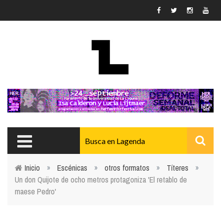
Pasar al contenido principal
Inicio
»
Escénicas
»
otros formatos
»
Títeres
»
Un don Quijote de ocho metros protagoniza 'El retablo de
Usted está aquí
maese Pedro'