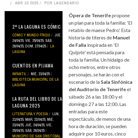
ABR 10 2025
POR
LAGENDARIO
Ópera de Tenerife
propone
un plan para toda la familia: 'El
2º LA LAGUNA ES CÓMIC
retablo de maese Pedro'. Esta
CÓMIC Y MUNDO FRIQUI
JUE,
historia de títeres de
Manuel
24/04/25
,
VIE, 25/04/25
,
SÁB,
de Falla
inspirada en 'El
26/04/25
,
DOM, 27/04/25
LA
LAGUNA
Quijote' está pensada para
toda la familia. Un hidalgo de
CUENTOS EN PIJAMA
ocho metros, entre otros
INFANTIL
MIÉ, 23/04/25
personajes, se harán con el
BIBLIOTECA MUNICIPAL DE LA
escenario de la
Sala Sinfónica
LAGUNA
del Auditorio de Tenerife
el
sábado 26 a las 18:00 y el
LA RUTA DEL LIBRO DE LA
domingo 27 a las 12:00. Las
LAGUNA 2025
entradas para este
LITERATURA Y POESÍA
LUN,
espectáculo, de menos de una
21/04/25
,
MAR, 22/04/25
,
MIÉ,
23/04/25
,
JUE, 24/04/25
,
VIE,
hora de duración, se pueden
25/04/25
,
SÁB, 26/04/25
adquirir por 10 euros, cinco
MUNICIPIO DE SAN CRISTÓBAL