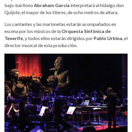
bajo-barítono
Abraham García
interpretará al hidalgo don
Quijote, el mayor de los títeres, de ocho metros de altura.
Los cantantes y las marionetas estarán acompañados en
escena por los músicos de la
Orquesta Sinfónica de
Tenerife
, y todos ellos estarán dirigidos por
Pablo Urbina
, el
director musical de esta producción.
quijote