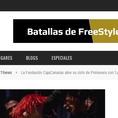
UGARES
BLOGS
ESPECIALES
Títeres
»
La Fundación CajaCanarias abre su ciclo de Primavera con 'La
E | MUSEOS
FESTIVAL BOREAL 2026
GAR
CATEGORIA
AS Y AUDITORIOS
FESTIVAL TAGANANA 2026
Norte
Cultura
ACIOS CULTURALES
TENERIFE PHE FESTIVAL 2026
Sur
Deporte y Naturaleza
CHE
XXVII VERANO DE CUENTO