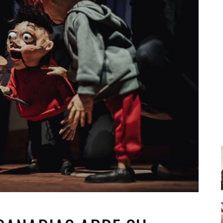
Santa Cruz | La Laguna
Gastro
ALES CON ACTUACIONES
Islas
Infantil
MERCIO
Música
STRO
Escénicas
RMATIVO