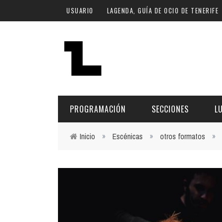
Pasar al contenido principal
USUARIO
LAGENDA, GUÍA DE OCIO DE TENERIFE
PROGRAMACIÓN
SECCIONES
L
Inicio
»
Escénicas
»
otros formatos
»
Usted está aquí
MÚSICA
ART
FECHA
LU
ESCÉNICAS
SAL
Hoy
CULTURA
ESP
Plan Finde
GASTRONOMÍA
NO