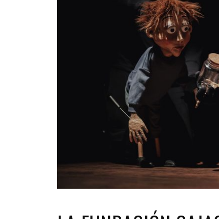
INFANTIL
LOC
CO
GA
FO