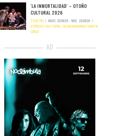
'LA INMORTALIDAD' – OTOÑO
CULTURAL 2026
TEATRO
MAR, 22/09/26
-
MIÉ, 23/09/26
ESPACIO CULTURAL CAJACANARIAS SANTA
CRUZ
AD