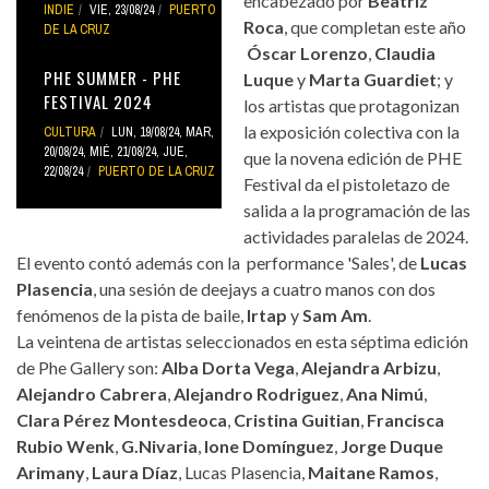
encabezado por
Beatriz
INDIE
VIE, 23/08/24
PUERTO
Roca
, que completan este año
DE LA CRUZ
Óscar Lorenzo
,
Claudia
PHE SUMMER - PHE
Luque
y
Marta Guardiet
; y
FESTIVAL 2024
los artistas que protagonizan
la exposición colectiva con la
CULTURA
LUN, 19/08/24
,
MAR,
20/08/24
,
MIÉ, 21/08/24
,
JUE,
que la novena edición de PHE
22/08/24
PUERTO DE LA CRUZ
Festival da el pistoletazo de
salida a la programación de las
actividades paralelas de 2024.
El evento contó además con la performance 'Sales', de
Lucas
Plasencia
, una sesión de deejays a cuatro manos con dos
fenómenos de la pista de baile,
Irtap
y
Sam Am
.
La veintena de artistas seleccionados en esta séptima edición
de Phe Gallery son:
Alba Dorta Vega
,
Alejandra Arbizu
,
Alejandro Cabrera
,
Alejandro Rodriguez
,
Ana Nimú
,
Clara Pérez Montesdeoca
,
Cristina Guitian
,
Francisca
Rubio Wenk
,
G.Nivaria
,
Ione Domínguez
,
Jorge Duque
Arimany
,
Laura Díaz
, Lucas Plasencia,
Maitane Ramos
,