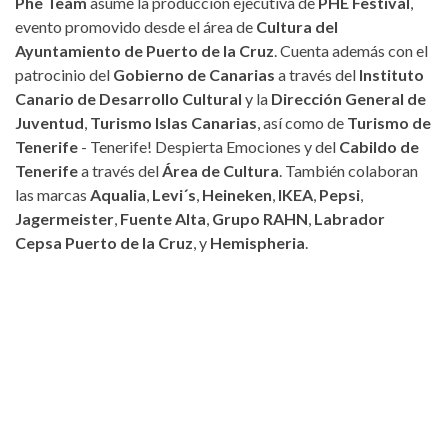
Phe Team
asume la producción ejecutiva de
PHE Festival
,
evento promovido desde el área de
Cultura del
Ayuntamiento de Puerto de la Cruz
. Cuenta además con el
patrocinio del
Gobierno de Canarias
a través del
Instituto
Canario de Desarrollo Cultural
y la
Dirección General de
Juventud
,
Turismo Islas Canarias
, así como de
Turismo de
Tenerife
- Tenerife! Despierta Emociones y del
Cabildo de
Tenerife
a través del
Área de Cultura
. También colaboran
las marcas
Aqualia
,
Levi´s
,
Heineken
,
IKEA
,
Pepsi
,
Jagermeister
,
Fuente Alta
,
Grupo RAHN
,
Labrador
Cepsa Puerto de la Cruz
, y
Hemispheria
.