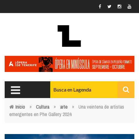
Pasar al contenido principal
Inicio
»
Cultura
»
arte
»
Una veintena de artistas
emergentes en Phe Gallery 2024
Usted está aquí