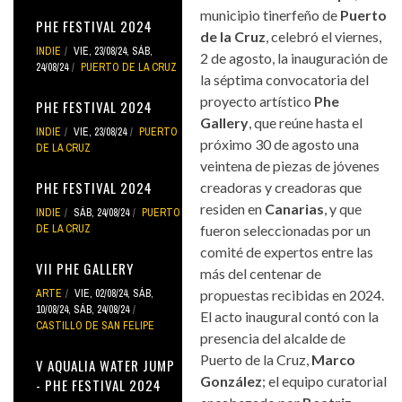
municipio tinerfeño de
Puerto
PHE FESTIVAL 2024
de la Cruz
, celebró el viernes,
INDIE
VIE, 23/08/24
,
SÁB,
2 de agosto, la inauguración de
24/08/24
PUERTO DE LA CRUZ
la séptima convocatoria del
proyecto artístico
Phe
PHE FESTIVAL 2024
Gallery
, que reúne hasta el
INDIE
VIE, 23/08/24
PUERTO
próximo 30 de agosto una
DE LA CRUZ
veintena de piezas de jóvenes
PHE FESTIVAL 2024
creadoras y creadoras que
residen en
Canarias
, y que
INDIE
SÁB, 24/08/24
PUERTO
DE LA CRUZ
fueron seleccionadas por un
comité de expertos entre las
VII PHE GALLERY
más del centenar de
ARTE
VIE, 02/08/24
,
SÁB,
propuestas recibidas en 2024.
10/08/24
,
SÁB, 24/08/24
El acto inaugural contó con la
CASTILLO DE SAN FELIPE
presencia del alcalde de
Puerto de la Cruz,
Marco
V AQUALIA WATER JUMP
González
; el equipo curatorial
- PHE FESTIVAL 2024