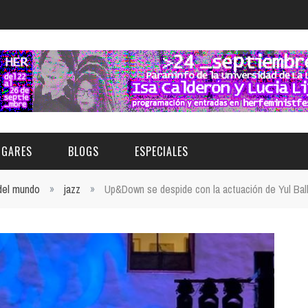
UGARES
BLOGS
ESPECIALES
 del mundo
»
jazz
»
Up&Down se despide con la actuación de Yul Ball
E | MUSEOS
FESTIVAL BOREAL 2026
GAR
CATEGORIA
AS Y AUDITORIOS
FESTIVAL TAGANANA 2026
Norte
Cultura
ACIOS CULTURALES
TENERIFE PHE FESTIVAL 2026
Sur
Deporte y Naturaleza
CHE
XXVII VERANO DE CUENTO