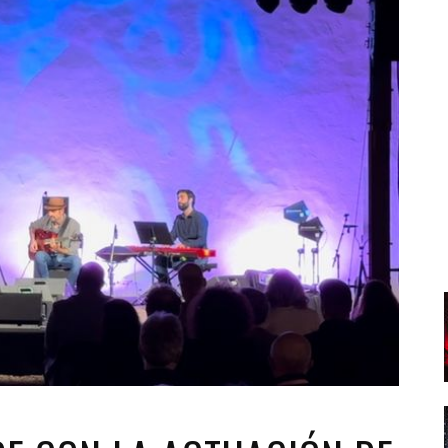
Santa Cruz | La Laguna
Gastro
ALES CON ACTUACIONES
Islas
Infantil
MERCIO
Música
STRO
Escénicas
RMATIVO