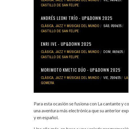
CASTILLO DE SAN FELIPE
ANDRÉS LEONI TRÍO - UP&DOWN 2025
CLÁSICA, JAZZ Y MÚSICAS DEL MUNDO
SÁB, 05/04/25
CASTILLO DE SAN FELIPE
ENRI IVE - UP&DOWN 2025
CLÁSICA, JAZZ Y MÚSICAS DEL MUNDO
DOM, 06/04/25
CASTILLO DE SAN FELIPE
MORIMOTO KMETIC DÚO - UP&DOWN 2025
CLÁSICA, JAZZ Y MÚSICAS DEL MUNDO
VIE, 25/04/25
LA
GOMERA
Para esta ocasión se fusiona con La cantante y 
una aventura más electrónica que su anterior expe
y en español.
Una año más, en base a una variada programació