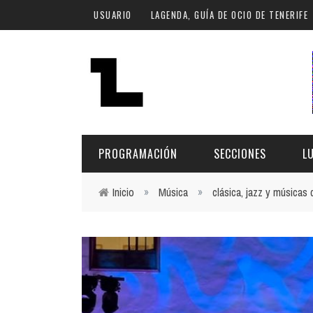
Pasar al contenido principal
USUARIO
LAGENDA, GUÍA DE OCIO DE TENERIFE
PROGRAMACIÓN
SECCIONES
L
Inicio
»
Música
»
clásica, jazz y músicas
Usted está aquí
MÚSICA
ART
FECHA
LU
ESCÉNICAS
SAL
Hoy
CULTURA
ESP
Plan Finde
GASTRONOMÍA
NO