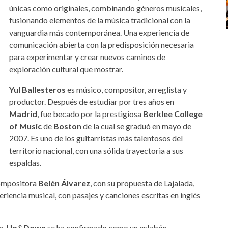
únicas como originales, combinando géneros musicales,
fusionando elementos de la música tradicional con la
vanguardia más contemporánea. Una experiencia de
comunicación abierta con la predisposición necesaria
para experimentar y crear nuevos caminos de
exploración cultural que mostrar.
Yul Ballesteros
es músico, compositor, arreglista y
productor. Después de estudiar por tres años en
Madrid
, fue becado por la prestigiosa
Berklee College
of Music
de
Boston
de la cual se graduó en mayo de
2007. Es uno de los guitarristas más talentosos del
territorio nacional, con una sólida trayectoria a sus
espaldas.
compositora
Belén Álvarez
, con su propuesta de Lajalada,
riencia musical, con pasajes y canciones escritas en inglés
n,
Up&Down
se ha confirmado como un eslabón