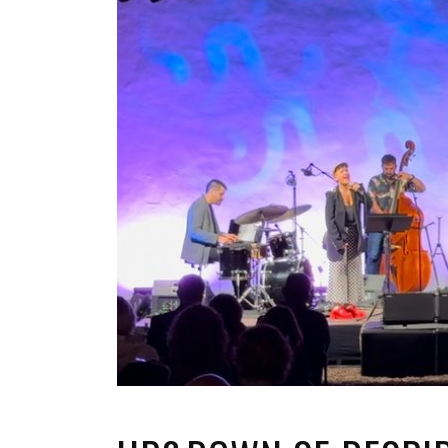
INFANTIL
LOC
CO
GA
FO