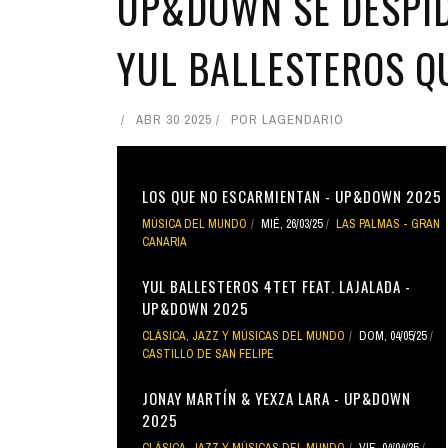
UP&DOWN SE DESPID
YUL BALLESTEROS Q
ABR 30 2025
POR
LAGENDARIO
LOS QUE NO ESCARMIENTAN - UP&DOWN 2025
MÚSICA DEL MUNDO
MIÉ, 26/03/25
LAS PALMAS - GRAN
CANARIA
YUL BALLESTEROS 4TET FEAT. LAJALADA -
UP&DOWN 2025
CLÁSICA, JAZZ Y MÚSICAS DEL MUNDO
DOM, 04/05/25
CASTILLO DE SAN FELIPE
JONAY MARTÍN & YEXZA LARA - UP&DOWN
2025
CLÁSICA, JAZZ Y MÚSICAS DEL MUNDO
VIE, 04/04/25