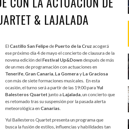
E CON LA ACTUACIÓN DE
UARTET & LAJALADA
El
Castillo San Felipe
de
Puerto de la Cruz
acogerá
ese próximo día 4 de mayo el concierto de clausura de la
novena edición del
Festival Up&Down
después de más
de un mes de programación con actuaciones en
Tenerife
,
Gran Canaria
,
La Gomera
y
La Graciosa
con más de siete formaciones musicales. En esta
ocasión, el turno será a partir de las 19:00 para
Yul
Balesteros Quartet
junto a
Lajalada
, un concierto que
es retomado tras su suspensión por la pasada alerta
meteorológica en
Canarias
.
Yul Ballesteros Quartet presenta un programa que
busca la fusión de estilos, influencias y habilidades tan