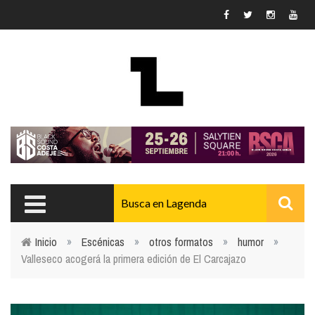
Pasar al contenido principal
Inicio
»
Escénicas
»
otros formatos
»
humor
»
Valleseco acogerá la primera edición de El Carcajazo
Usted está aquí