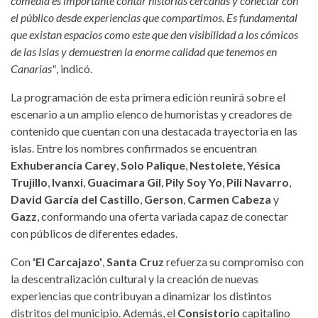
comedia es importante contar historias cercanas y conectar con
el público desde experiencias que compartimos. Es fundamental
que existan espacios como este que den visibilidad a los cómicos
de las Islas y demuestren la enorme calidad que tenemos en
Canarias"
, indicó.
La programación de esta primera edición reunirá sobre el
escenario a un amplio elenco de humoristas y creadores de
contenido que cuentan con una destacada trayectoria en las
islas. Entre los nombres confirmados se encuentran
Exhuberancia Carey
,
Solo Palique
,
Nestolete
,
Yésica
Trujillo
,
Ivanxi
,
Guacimara Gil
,
Pily Soy Yo
,
Pili Navarro
,
David García del Castillo
,
Gerson
,
Carmen Cabeza
y
Gazz
, conformando una oferta variada capaz de conectar
con públicos de diferentes edades.
Con
'El Carcajazo'
,
Santa Cruz
refuerza su compromiso con
la descentralización cultural y la creación de nuevas
experiencias que contribuyan a dinamizar los distintos
distritos del municipio. Además, el
Consistorio
capitalino