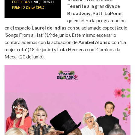
ESCÉNICAS
VIE, 19/06/26
Tenerife
a la gran diva de
PUERTO DE LA CRUZ
Broadway
,
Patti LuPone
,
quien lidera la programación
en el espacio
Laurel de Indias
con su aclamado espectáculo
'Songs From a Hat' (19 de junio). Este mismo escenario
contará además con la actuación de
Anabel Alonso
con 'La
mujer rota' (18 de junio) y
Lola Herrera
con 'Camino a la
Meca' (20 de junio).
veranos-del-taoro2.jpg