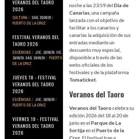
VERANOS DEL TAORO
noche a las 23:59 del
Día de
2026
Canarias
, una campaña
CULTURA
SÁB, 20/06/26
lanzada con el objetivo de
PUERTO DE LA CRUZ
facilitar a los canarios y
canarias la adquisición de sus
FESTIVAL VERANOS DEL
entradas mediante un
TAORO 2026
descuento muy especial,
ESCÉNICAS
JUE, 18/06/26
,
VIE,
disponible a través de las
19/06/26
,
SÁB, 20/06/26
PUERTO
DE LA CRUZ
webs oficiales de los
festivales y de la plataforma
JUEVES 18 - FESTIVAL
Tomaticket
.
VERANOS DEL TAORO
2026
Veranos del Taoro
ESCÉNICAS
JUE, 18/06/26
PUERTO DE LA CRUZ
Veranos del Taoro
celebra su
edición 2026 del 18 al 20 de
VIERNES 19 - FESTIVAL
junio en el
Parque de La
VERANOS DEL TAORO
Sortija
en el
Puerto de la
2026
Cruz
. El festival trae a