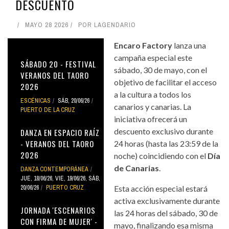
DESCUENTO
MAYO 28 2026
POR
LAGENDARIO
Encaro Factory
lanza una
campaña especial este
SÁBADO 20 - FESTIVAL
sábado, 30 de mayo, con el
VERANOS DEL TAORO
objetivo de facilitar el acceso
2026
a la cultura a todos los
ESCÉNICAS
SÁB, 20/06/26
canarios y canarias. La
PUERTO DE LA CRUZ
iniciativa ofrecerá un
descuento exclusivo durante
DANZA EN ESPACIO RAÍZ
- VERANOS DEL TAORO
24 horas (hasta las 23:59 de la
2026
noche) coincidiendo con el
Día
de Canarias
.
DANZA CONTEMPORÁNEA
JUE, 18/06/26
,
VIE, 19/06/26
,
SÁB,
20/06/26
PUERTO CRUZ
Esta acción especial estará
activa exclusivamente durante
JORNADA 'ESCENARIOS
las 24 horas del sábado, 30 de
CON FIRMA DE MUJER' -
mayo, finalizando esa misma