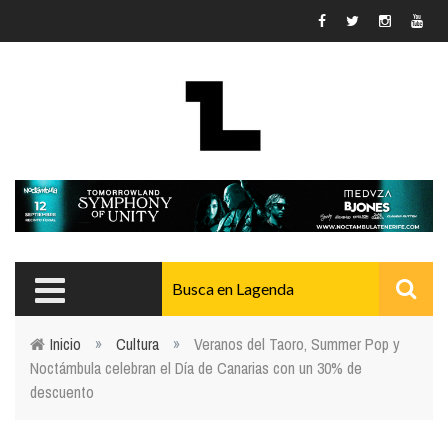
Pasar al contenido principal
Inicio
»
Cultura
»
Veranos del Taoro, Summer Pop y
Noctámbula celebran el Día de Canarias con un 30% de
Usted está aquí
descuento