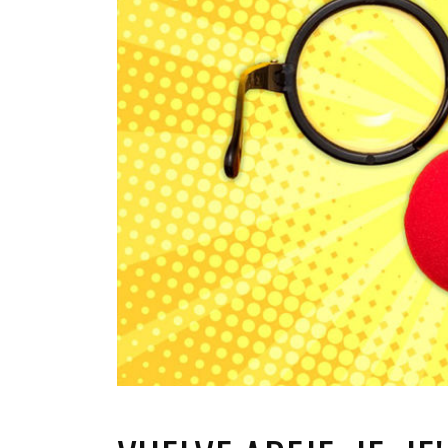
INFANTIL
LOC
CO
GA
FO