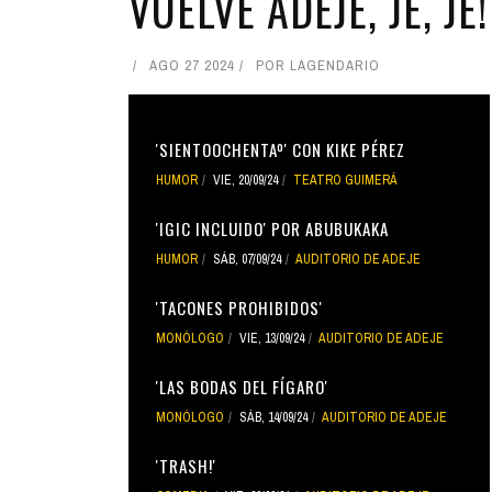
VUELVE ADEJE, JE, JE!
AGO 27 2024
POR
LAGENDARIO
'SIENTOOCHENTAº' CON KIKE PÉREZ
HUMOR
VIE, 20/09/24
TEATRO GUIMERÁ
'IGIC INCLUIDO' POR ABUBUKAKA
HUMOR
SÁB, 07/09/24
AUDITORIO DE ADEJE
'TACONES PROHIBIDOS'
MONÓLOGO
VIE, 13/09/24
AUDITORIO DE ADEJE
'LAS BODAS DEL FÍGARO'
MONÓLOGO
SÁB, 14/09/24
AUDITORIO DE ADEJE
'TRASH!'