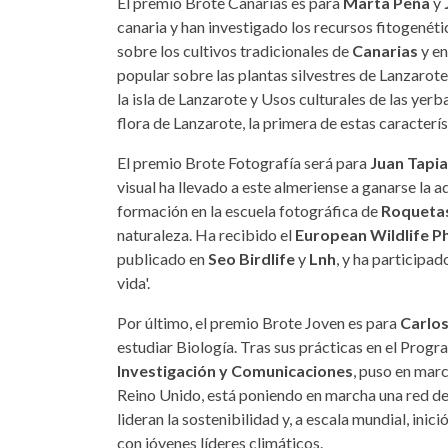
El premio Brote Canarias es para
Marta Peña
y
canaria y han investigado los recursos fitogenéti
sobre los cultivos tradicionales de
Canarias
y en
popular sobre las plantas silvestres de Lanzarote
la isla de Lanzarote y Usos culturales de las yer
flora de Lanzarote, la primera de estas caracterís
El premio Brote Fotografía será para
Juan Tapia
visual ha llevado a este almeriense a ganarse la a
formación en la escuela fotográfica de
Roquetas
naturaleza. Ha recibido el
European Wildlife 
publicado en
Seo Birdlife
y
Lnh
, y ha participa
vida'.
Por último, el premio Brote Joven es para
Carlo
estudiar Biología. Tras sus prácticas en el Progr
Investigación y Comunicaciones
, puso en marc
Reino Unido, está poniendo en marcha una red d
lideran la sostenibilidad y, a escala mundial, inici
con jóvenes líderes climáticos.