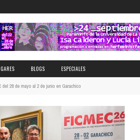
UGARES
BLOGS
ESPECIALES
del 28 de mayo al 2 de junio en Garachico
E | MUSEOS
FESTIVAL BOREAL 2026
GAR
CATEGORIA
AS Y AUDITORIOS
FESTIVAL TAGANANA 2026
Norte
Cultura
ACIOS CULTURALES
TENERIFE PHE FESTIVAL 2026
Sur
Deporte y Naturaleza
CHE
XXVII VERANO DE CUENTO