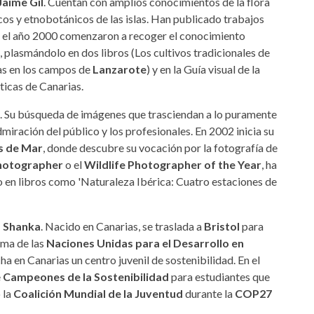
Jaime Gil
. Cuentan con amplios conocimientos de la flora
cos y etnobotánicos de las islas. Han publicado trabajos
 el año 2000 comenzaron a recoger el conocimiento
, plasmándolo en dos libros (Los cultivos tradicionales de
bas en los campos de
Lanzarote
) y en la Guía visual de la
ticas de Canarias.
. Su búsqueda de imágenes que trasciendan a lo puramente
dmiración del público y los profesionales. En 2002 inicia su
 de Mar
, donde descubre su vocación por la fotografía de
Photographer
o el
Wildlife Photographer of the Year
, ha
do en libros como 'Naturaleza Ibérica: Cuatro estaciones de
s Shanka
. Nacido en Canarias, se traslada a
Bristol
para
ama de las
Naciones Unidas para el Desarrollo en
ha en Canarias un centro juvenil de sostenibilidad. En el
e
Campeones de la Sostenibilidad
para estudiantes que
ó la
Coalición Mundial de la Juventud
durante la
COP27