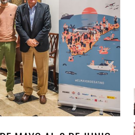
Santa Cruz | La Laguna
Gastro
ALES CON ACTUACIONES
Islas
Infantil
MERCIO
Música
STRO
Escénicas
RMATIVO