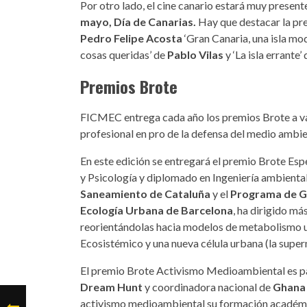
Por otro lado, el cine canario estará muy presen
mayo, Día de Canarias.
Hay que destacar la pre
Pedro Felipe Acosta
‘Gran Canaria, una isla mod
cosas queridas’ de
Pablo Vilas
y ‘La isla errante’
Premios Brote
FICMEC entrega cada año los premios Brote a var
profesional en pro de la defensa del medio ambie
En este edición se entregará el premio Brote Espe
y Psicología y diplomado en Ingeniería ambiental
Saneamiento de Cataluña
y el
Programa de Ge
Ecología Urbana de Barcelona
, ha dirigido m
reorientándolas hacia modelos de metabolismo 
Ecosistémico y una nueva célula urbana (la supe
El premio Brote Activismo Medioambiental es 
Dream Hunt
y coordinadora nacional de
Ghana
activismo medioambiental su formación académi