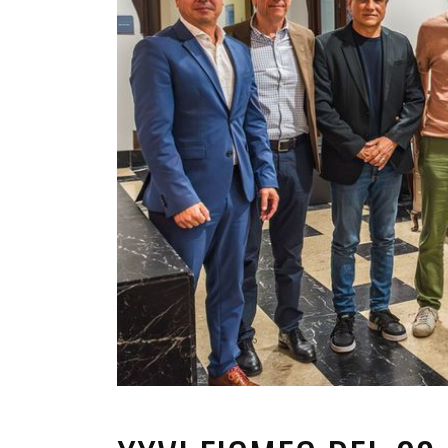
INFANTIL
LOC
CO
GA
FO