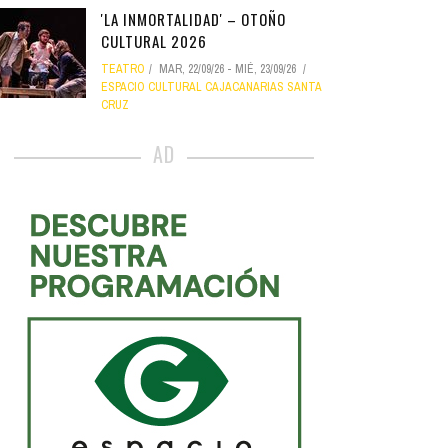
'LA INMORTALIDAD' – OTOÑO
CULTURAL 2026
TEATRO
MAR, 22/09/26
-
MIÉ, 23/09/26
ESPACIO CULTURAL CAJACANARIAS SANTA
CRUZ
AD