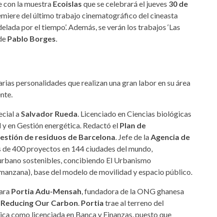
te con la muestra
Ecoislas
que se celebrará el jueves
30 de
miere del último trabajo cinematográfico del cineasta
elada por el tiempo’. Además, se verán los trabajos ‘Las
 de
Pablo Borges
.
ias personalidades que realizan una gran labor en su área
nte.
cial a
Salvador Rueda
. Licenciado en Ciencias biológicas
 y en Gestión energética. Redactó el
Plan de
stión de residuos de Barcelona
. Jefe de la
Agencia de
ás de 400 proyectos en 144 ciudades del mundo,
urbano sostenibles, concibiendo El Urbanismo
rmanzana), base del modelo de movilidad y espacio público.
para
Portia Adu-Mensah
, fundadora de la ONG ghanesa
 Reducing Our Carbon
.
Portia
trae al terreno del
ca como licenciada en Banca y Finanzas, puesto que