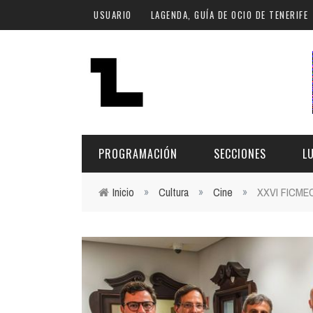
Pasar al contenido principal
USUARIO
LAGENDA, GUÍA DE OCIO DE TENERIFE
PROGRAMACIÓN
SECCIONES
L
Inicio
»
Cultura
»
Cine
»
XXVI FICMEC 
Usted está aquí
MÚSICA
ART
FECHA
LU
ESCÉNICAS
SAL
Hoy
CULTURA
ESP
Plan Finde
GASTRONOMÍA
NO