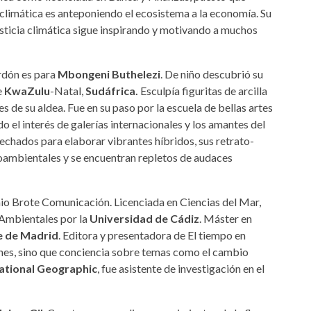
s climática es anteponiendo el ecosistema a la economía. Su
sticia climática sigue inspirando y motivando a muchos
ardón es para
Mbongeni Buthelezi
. De niño descubrió su
e
KwaZulu
-Natal,
Sudáfrica.
Esculpía figuritas de arcilla
s de su aldea. Fue en su paso por la escuela de bellas artes
o el interés de galerías internacionales y los amantes del
sechados para elaborar vibrantes híbridos, sus retrato-
oambientales y se encuentran repletos de audaces
io Brote Comunicación. Licenciada en Ciencias del Mar,
 Ambientales por la
Universidad de Cádiz
. Máster en
e de Madrid
. Editora y presentadora de El tiempo en
ones, sino que conciencia sobre temas como el cambio
tional Geographic
, fue asistente de investigación en el