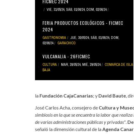
FICMEC 2024
VIE, 31/05/24
,
SÁB, 01/06/24
,
DOM, 02/06/24
FERIA PRODUCTOS ECOLÓGICOS - FICMEC
2024
GASTRONOMIA
JUE, 30/05/24
,
SÁB, 01/06/24
,
DOM,
02/06/24
GARACHICO
VULCANALIA - 26FICMEC
CULTURA
MAR, 28/05/24
,
MIÉ, 29/05/24
COMARCA DE ISLA
BAJA
la
Fundación CajaCanarias
; y
David Baute
, d
José Carlos Acha, consejero de
Cultura y Museo
simbiosis en la que se encuentra la labor que realiz
de varias administraciones públicas y privadas"
.
De
señaló la dimensión cultural de la
Agenda Canar