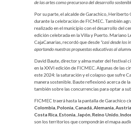
de las artes como precursora del desarrollo sostenib
Por su parte, el alcalde de Garachico, Heriberto 
durante la celebración de FICMEC. También agrade
realizado en el municipio con el desarrollo del 
edición celebrada en la Villa y Puerto. Mariano 
CajaCanarias, recordó que desde
"casi desde los 
aportando nuestras propuestas educativas al alumna
David Baute, director y alma mater del festival
en la XXVI edición de FICMEC. Algunas de las cin
este 2024: la saturación y el colapso que sufre C
manera sostenible. Baute reflexionó acerca de la 
también sobre las concurrencias para optar a su
FICMEC traerá hasta la pantalla de Garachico cin
Colombia
,
Polonia
,
Canadá
,
Alemania
,
Austri
Costa Rica
,
Estonia
,
Japón
,
Reino Unido
,
Indo
son los territorios que compondrán el mapa aud