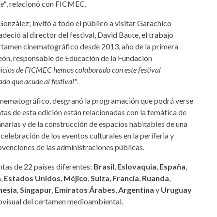
le"
, relacionó con FICMEC.
González; invitó a todo el público a visitar Garachico
ció al director del festival, David Baute, el trabajo
certamen cinematográfico desde 2013, año de la primera
León, responsable de Educación de la Fundación
inicios de FICMEC hemos colaborado con este festival
do que acude al festival"
.
 cinematográfico, desgranó la programación que podrá verse
tas de esta edición están relacionadas con la temática de
anarias y de la construcción de espacios habitables de una
celebración de los eventos culturales en la periferia y
bvenciones de las administraciones públicas.
tas de 22 países diferentes:
Brasil
,
Eslovaquia
,
España
,
a
,
Estados Unidos
,
Méjico
,
Suiza
,
Francia
,
Ruanda
,
nesia
,
Singapur
,
Emiratos Árabes
,
Argentina
y
Uruguay
iovisual del certamen medioambiental.