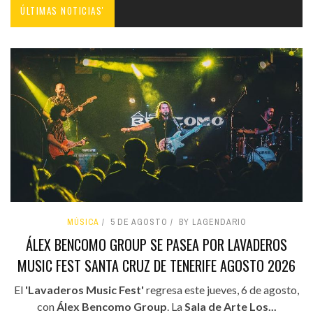
ÚLTIMAS NOTICIAS'
MÚSICA
5 DE AGOSTO
BY LAGENDARIO
ÁLEX BENCOMO GROUP SE PASEA POR LAVADEROS
MUSIC FEST SANTA CRUZ DE TENERIFE AGOSTO 2026
El
'Lavaderos Music Fest'
regresa este jueves, 6 de agosto,
con
Álex Bencomo Group
. La
Sala de Arte Los...