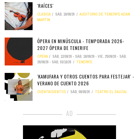
'RAÍCES'
CLÁSICA
SÁB, 19/09/26
AUDITORIO DE TENERIFE ADÁN
MARTÍN
ÓPERA EN MINÚSCULA - TEMPORADA 2026-
2027 ÓPERA DE TENERIFE
ÓPERA
SÁB, 12/09/26
-
SÁB, 19/09/26
-
VIE, 25/09/26
-
SÁB,
26/09/26
-
SÁB, 03/10/26
TENERIFE
'KAMUFARA Y OTROS CUENTOS PARA FESTEJAR' -
VERANO DE CUENTO 2026
CUENTACUENTOS
SÁB, 08/08/26
TEATRO EL SAUZAL
AD