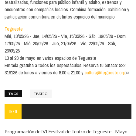
teatralizadas, funciones para público infantil y adulto, estrenos y
encuentros con compañías locales. Combina formación, exhibición y
participación comunitaria en distintos espacios del municipio
Tegueste
Mié, 13/05/26
Jue, 14/05/26
Vie, 15/05/26
Sáb, 16/05/26
Dom,
17/05/26
Mié, 20/05/26
Jue, 21/05/26
Vie, 22/05/26
Sáb,
23/05/26
13 al 23 de mayo en varios espacios de Tegueste
Entrada gratuita a todos los espectáculos. Reserva tu butaca: 922
316136 de lunes a viernes de 8:00 a 21:00 y
cultura@tegueste.org
(link
send
e-
mail)
TAGS
TEATRO
INFO
Programación del VI Festival de Teatro de Tegueste - Mayo