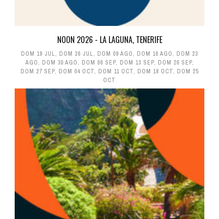
NOON 2026 - LA LAGUNA, TENERIFE
DOM 19 JUL
,
DOM 26 JUL
,
DOM 09 AGO
,
DOM 16 AGO
,
DOM 23
AGO
,
DOM 30 AGO
,
DOM 06 SEP
,
DOM 13 SEP
,
DOM 20 SEP
,
DOM 27 SEP
,
DOM 04 OCT
,
DOM 11 OCT
,
DOM 18 OCT
,
DOM 25
OCT