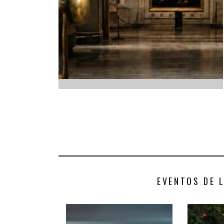
INFANTIL
LOC
CO
GA
FO
EVENTOS DE 