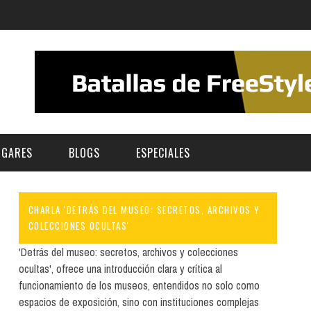
UGARES
BLOGS
ESPECIALES
CHARLA 'DETRÁS DEL MUSEO: SECRETOS, ARCHIVOS Y
E | MUSEOS
FESTIVAL BOREAL 2026
GAR
CATEGORIA
COLECCIONES OCULTAS'
AS Y AUDITORIOS
FESTIVAL TAGANANA 2026
'Detrás del museo: secretos, archivos y colecciones
Norte
Cultura
ocultas', ofrece una introducción clara y crítica al
ACIOS CULTURALES
TENERIFE PHE FESTIVAL 2026
funcionamiento de los museos, entendidos no solo como
Sur
Deporte y Naturaleza
CHE
XXVII VERANO DE CUENTO
espacios de exposición, sino con instituciones complejas