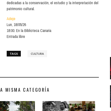
Santa Cruz | La Laguna
Gastro
dedicadas a la conservación, el estudio y la interpretación del
ALES CON ACTUACIONES
patrimonio cultural.
Islas
Infantil
MERCIO
Adeje
Música
Lun, 18/05/26
STRO
18:00. En la Biblioteca Canaria
Escénicas
Entrada libre
RMATIVO
TAGS
CULTURA
LA MISMA CATEGORÍA