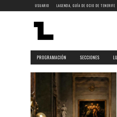
Pasar al contenido principal
USUARIO
LAGENDA, GUÍA DE OCIO DE TENERIFE
PROGRAMACIÓN
SECCIONES
L
MÚSICA
ART
FECHA
LU
ESCÉNICAS
SAL
Hoy
CULTURA
ESP
Plan Finde
GASTRONOMÍA
NO