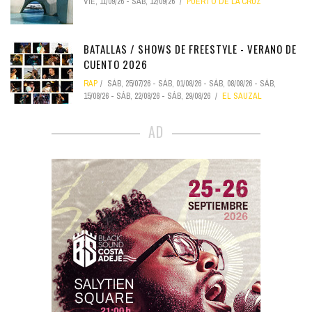
VIE, 11/09/26
-
SÁB, 12/09/26
PUERTO DE LA CRUZ
BATALLAS / SHOWS DE FREESTYLE - VERANO DE
CUENTO 2026
RAP
SÁB, 25/07/26
-
SÁB, 01/08/26
-
SÁB, 08/08/26
-
SÁB,
15/08/26
-
SÁB, 22/08/26
-
SÁB, 29/08/26
EL SAUZAL
AD