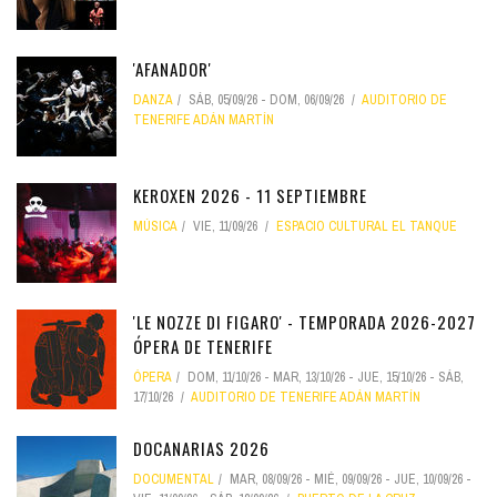
'AFANADOR'
DANZA
SÁB, 05/09/26
-
DOM, 06/09/26
AUDITORIO DE
TENERIFE ADÁN MARTÍN
KEROXEN 2026 - 11 SEPTIEMBRE
MÚSICA
VIE, 11/09/26
ESPACIO CULTURAL EL TANQUE
'LE NOZZE DI FIGARO' - TEMPORADA 2026-2027
ÓPERA DE TENERIFE
ÓPERA
DOM, 11/10/26
-
MAR, 13/10/26
-
JUE, 15/10/26
-
SÁB,
17/10/26
AUDITORIO DE TENERIFE ADÁN MARTÍN
DOCANARIAS 2026
DOCUMENTAL
MAR, 08/09/26
-
MIÉ, 09/09/26
-
JUE, 10/09/26
-