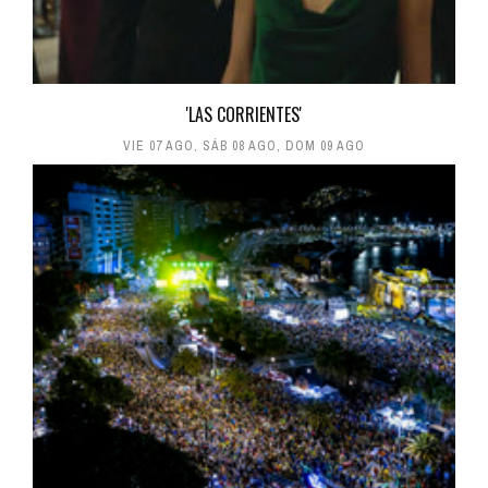
'LAS CORRIENTES'
VIE 07 AGO
,
SÁB 08 AGO
,
DOM 09 AGO