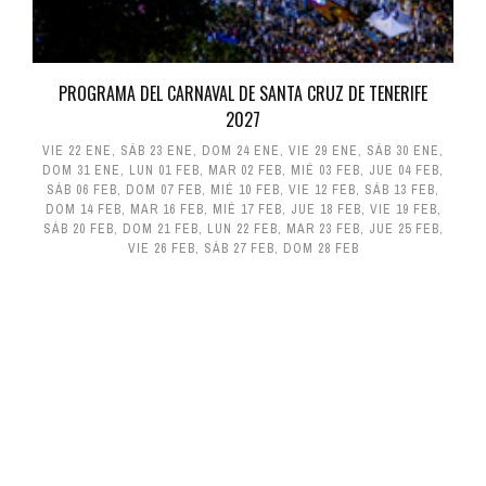
PROGRAMA DEL CARNAVAL DE SANTA CRUZ DE TENERIFE
2027
VIE 22 ENE
,
SÁB 23 ENE
,
DOM 24 ENE
,
VIE 29 ENE
,
SÁB 30 ENE
,
DOM 31 ENE
,
LUN 01 FEB
,
MAR 02 FEB
,
MIÉ 03 FEB
,
JUE 04 FEB
,
SÁB 06 FEB
,
DOM 07 FEB
,
MIÉ 10 FEB
,
VIE 12 FEB
,
SÁB 13 FEB
,
DOM 14 FEB
,
MAR 16 FEB
,
MIÉ 17 FEB
,
JUE 18 FEB
,
VIE 19 FEB
,
SÁB 20 FEB
,
DOM 21 FEB
,
LUN 22 FEB
,
MAR 23 FEB
,
JUE 25 FEB
,
VIE 26 FEB
,
SÁB 27 FEB
,
DOM 28 FEB