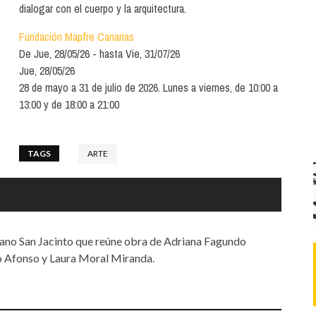
Santa Cruz | La Laguna
Gastro
dialogar con el cuerpo y la arquitectura.
ALES CON ACTUACIONES
Islas
Infantil
Fundación Mapfre Canarias
MERCIO
De
Jue, 28/05/26
hasta
Vie, 31/07/26
Música
Jue, 28/05/26
STRO
28 de mayo a 31 de julio de 2026. Lunes a viernes, de 10:00 a
Escénicas
13:00 y de 18:00 a 21:00
RMATIVO
TAGS
ARTE
lano San Jacinto que reúne obra de Adriana Fagundo
o Afonso y Laura Moral Miranda.