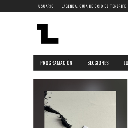
Pasar al contenido principal
USUARIO
LAGENDA, GUÍA DE OCIO DE TENERIFE
PROGRAMACIÓN
SECCIONES
L
MÚSICA
ART
FECHA
LU
ESCÉNICAS
SAL
Hoy
CULTURA
ESP
Plan Finde
GASTRONOMÍA
NO