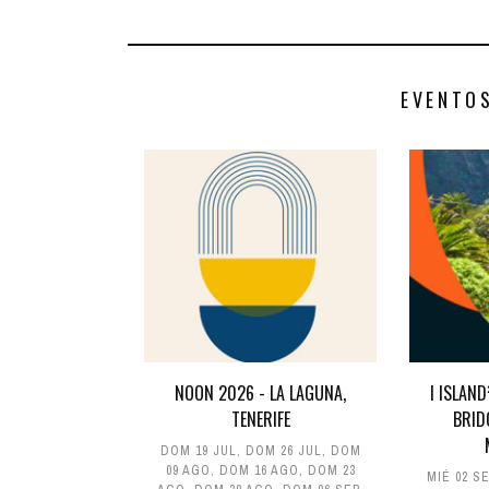
EVENTO
NOON 2026 - LA LAGUNA,
I ISLAN
TENERIFE
BRID
DOM 19 JUL
,
DOM 26 JUL
,
DOM
09 AGO
,
DOM 16 AGO
,
DOM 23
MIÉ 02 S