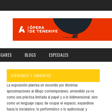
UGARES
BLOGS
ESPECIALES
'DESBORDES Y TANGENTES'
E | MUSEOS
FESTIVAL BOREAL 2026
GAR
CATEGORIA
La exposición plantea un recorrido por distintas
AS Y AUDITORIOS
FESTIVAL TAGANANA 2026
aproximaciones al dibujo contemporáneo, entendido ya no
Norte
Cultura
como una práctica limitada al papel y a lo bidimensional, sino
ACIOS CULTURALES
TENERIFE PHE FESTIVAL 2026
como un lenguaje capaz de ocupar el espacio, expandirse
Sur
Deporte y Naturaleza
CHE
XXVII VERANO DE CUENTO
hacia lo instalativo, lo performático o lo audiovisual, y