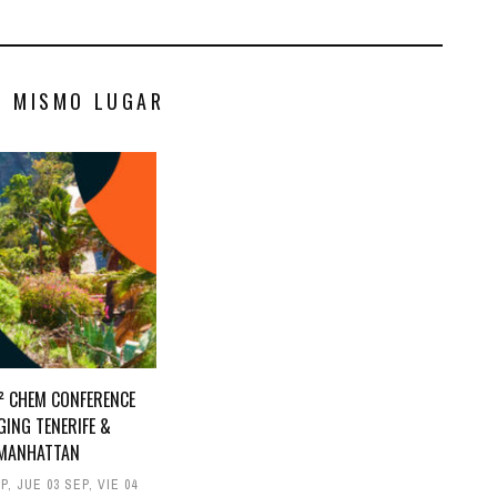
S MISMO LUGAR
D² CHEM CONFERENCE
GING TENERIFE &
MANHATTAN
EP
,
JUE 03 SEP
,
VIE 04