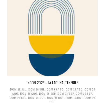
NOON 2026 - LA LAGUNA, TENERIFE
DOM 19 JUL
,
DOM 26 JUL
,
DOM 09 AGO
,
DOM 16 AGO
,
DOM 23
AGO
,
DOM 30 AGO
,
DOM 06 SEP
,
DOM 13 SEP
,
DOM 20 SEP
,
DOM 27 SEP
,
DOM 04 OCT
,
DOM 11 OCT
,
DOM 18 OCT
,
DOM 25
OCT