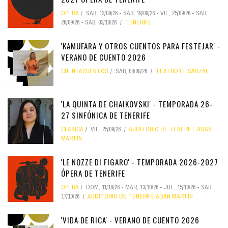
ÓPERA
SÁB, 12/09/26
-
SÁB, 19/09/26
-
VIE, 25/09/26
-
SÁB,
26/09/26
-
SÁB, 03/10/26
TENERIFE
'KAMUFARA Y OTROS CUENTOS PARA FESTEJAR' -
VERANO DE CUENTO 2026
CUENTACUENTOS
SÁB, 08/08/26
TEATRO EL SAUZAL
'LA QUINTA DE CHAIKOVSKI' - TEMPORADA 26-
27 SINFÓNICA DE TENERIFE
CLÁSICA
VIE, 25/09/26
AUDITORIO DE TENERIFE ADÁN
MARTÍN
'LE NOZZE DI FIGARO' - TEMPORADA 2026-2027
ÓPERA DE TENERIFE
ÓPERA
DOM, 11/10/26
-
MAR, 13/10/26
-
JUE, 15/10/26
-
SÁB,
17/10/26
AUDITORIO DE TENERIFE ADÁN MARTÍN
'VIDA DE RICA' - VERANO DE CUENTO 2026