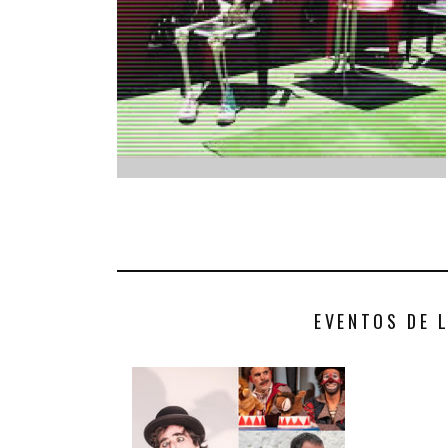
INFANTIL
LOC
CO
GA
FO
EVENTOS DE 