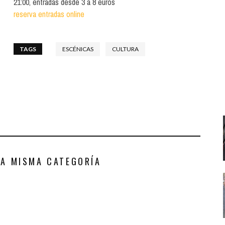
21:00, entradas desde 3 a 8 euros
Santa Cruz | La Laguna
Gastro
ALES CON ACTUACIONES
reserva entradas online
Islas
Infantil
MERCIO
Música
TAGS
ESCÉNICAS
CULTURA
STRO
Escénicas
RMATIVO
LA MISMA CATEGORÍA