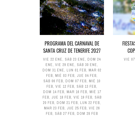
PROGRAMA DEL CARNAVAL DE
FIESTA
SANTA CRUZ DE TENERIFE 2027
COP
VIE 22 ENE
,
SÁB 23 ENE
,
DOM 24
VIE 0
ENE
,
VIE 29 ENE
,
SÁB 30 ENE
,
DOM 31 ENE
,
LUN 01 FEB
,
MAR 02
FEB
,
MIÉ 03 FEB
,
JUE 04 FEB
,
SÁB 06 FEB
,
DOM 07 FEB
,
MIÉ 10
FEB
,
VIE 12 FEB
,
SÁB 13 FEB
,
DOM 14 FEB
,
MAR 16 FEB
,
MIÉ 17
FEB
,
JUE 18 FEB
,
VIE 19 FEB
,
SÁB
20 FEB
,
DOM 21 FEB
,
LUN 22 FEB
,
MAR 23 FEB
,
JUE 25 FEB
,
VIE 26
FEB
,
SÁB 27 FEB
,
DOM 28 FEB