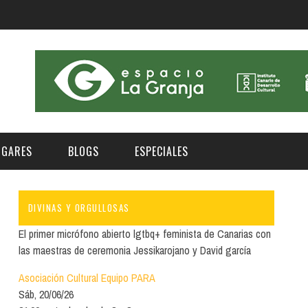
UGARES
BLOGS
ESPECIALES
DIVINAS Y ORGULLOSAS
E | MUSEOS
FESTIVAL BOREAL 2026
GAR
CATEGORIA
El primer micrófono abierto lgtbq+ feminista de Canarias con
AS Y AUDITORIOS
FESTIVAL TAGANANA 2026
las maestras de ceremonia Jessikarojano y David garcía
Norte
Cultura
ACIOS CULTURALES
TENERIFE PHE FESTIVAL 2026
Asociación Cultural Equipo PARA
Sur
Deporte y Naturaleza
Sáb, 20/06/26
CHE
XXVII VERANO DE CUENTO