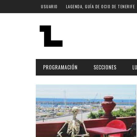
Pasar al contenido principal
USUARIO
LAGENDA, GUÍA DE OCIO DE TENERIFE
PROGRAMACIÓN
SECCIONES
L
MÚSICA
ART
FECHA
LU
ESCÉNICAS
SAL
Hoy
CULTURA
ESP
Plan Finde
GASTRONOMÍA
NO