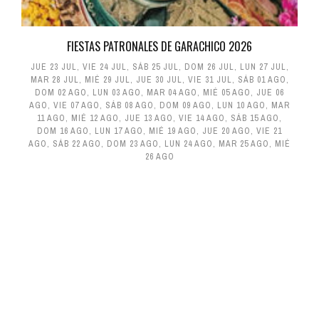
FIESTAS PATRONALES DE GARACHICO 2026
JUE 23 JUL
,
VIE 24 JUL
,
SÁB 25 JUL
,
DOM 26 JUL
,
LUN 27 JUL
,
MAR 28 JUL
,
MIÉ 29 JUL
,
JUE 30 JUL
,
VIE 31 JUL
,
SÁB 01 AGO
,
DOM 02 AGO
,
LUN 03 AGO
,
MAR 04 AGO
,
MIÉ 05 AGO
,
JUE 06
AGO
,
VIE 07 AGO
,
SÁB 08 AGO
,
DOM 09 AGO
,
LUN 10 AGO
,
MAR
11 AGO
,
MIÉ 12 AGO
,
JUE 13 AGO
,
VIE 14 AGO
,
SÁB 15 AGO
,
DOM 16 AGO
,
LUN 17 AGO
,
MIÉ 19 AGO
,
JUE 20 AGO
,
VIE 21
AGO
,
SÁB 22 AGO
,
DOM 23 AGO
,
LUN 24 AGO
,
MAR 25 AGO
,
MIÉ
26 AGO