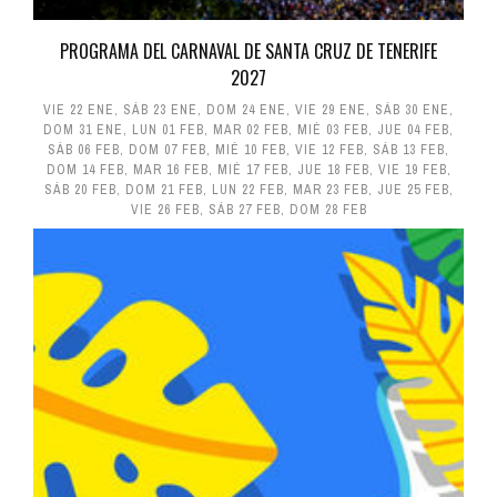
PROGRAMA DEL CARNAVAL DE SANTA CRUZ DE TENERIFE
2027
VIE 22 ENE
,
SÁB 23 ENE
,
DOM 24 ENE
,
VIE 29 ENE
,
SÁB 30 ENE
,
DOM 31 ENE
,
LUN 01 FEB
,
MAR 02 FEB
,
MIÉ 03 FEB
,
JUE 04 FEB
,
SÁB 06 FEB
,
DOM 07 FEB
,
MIÉ 10 FEB
,
VIE 12 FEB
,
SÁB 13 FEB
,
DOM 14 FEB
,
MAR 16 FEB
,
MIÉ 17 FEB
,
JUE 18 FEB
,
VIE 19 FEB
,
SÁB 20 FEB
,
DOM 21 FEB
,
LUN 22 FEB
,
MAR 23 FEB
,
JUE 25 FEB
,
VIE 26 FEB
,
SÁB 27 FEB
,
DOM 28 FEB