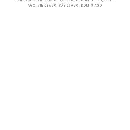
DOM 09 AGO
,
VIE 14 AGO
,
SÁB 15 AGO
,
DOM 16 AGO
,
LUN 17
AGO
,
VIE 28 AGO
,
SÁB 29 AGO
,
DOM 30 AGO