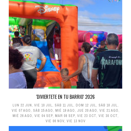
'DIVIERTETE EN TU BARRIO' 2026
LUN 22 JUN
,
VIE 10 JUL
,
SÁB 11 JUL
,
DOM 12 JUL
,
SÁB 18 JUL
,
VIE 07 AGO
,
SÁB 15 AGO
,
MIÉ 19 AGO
,
JUE 20 AGO
,
VIE 21 AGO
,
MIÉ 26 AGO
,
VIE 04 SEP
,
MAR 08 SEP
,
VIE 23 OCT
,
VIE 30 OCT
,
VIE 06 NOV
,
VIE 13 NOV