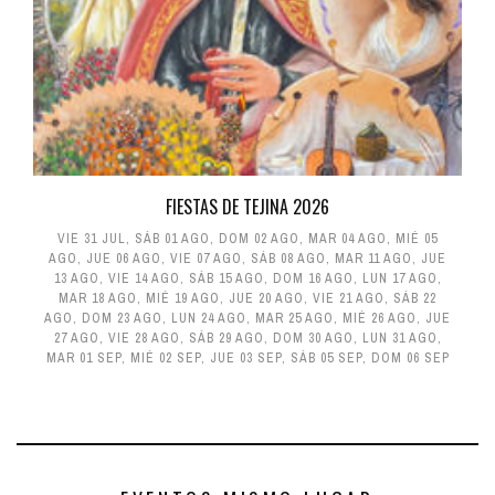
FIESTAS DE TEJINA 2026
VIE 31 JUL
,
SÁB 01 AGO
,
DOM 02 AGO
,
MAR 04 AGO
,
MIÉ 05
AGO
,
JUE 06 AGO
,
VIE 07 AGO
,
SÁB 08 AGO
,
MAR 11 AGO
,
JUE
13 AGO
,
VIE 14 AGO
,
SÁB 15 AGO
,
DOM 16 AGO
,
LUN 17 AGO
,
MAR 18 AGO
,
MIÉ 19 AGO
,
JUE 20 AGO
,
VIE 21 AGO
,
SÁB 22
AGO
,
DOM 23 AGO
,
LUN 24 AGO
,
MAR 25 AGO
,
MIÉ 26 AGO
,
JUE
27 AGO
,
VIE 28 AGO
,
SÁB 29 AGO
,
DOM 30 AGO
,
LUN 31 AGO
,
MAR 01 SEP
,
MIÉ 02 SEP
,
JUE 03 SEP
,
SÁB 05 SEP
,
DOM 06 SEP