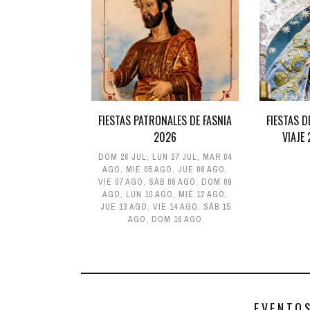
FIESTAS PATRONALES DE FASNIA
FIESTAS D
2026
VIAJE
DOM 26 JUL
,
LUN 27 JUL
,
MAR 04
AGO
,
MIÉ 05 AGO
,
JUE 06 AGO
,
VIE 07 AGO
,
SÁB 08 AGO
,
DOM 09
AGO
,
LUN 10 AGO
,
MIÉ 12 AGO
,
JUE 13 AGO
,
VIE 14 AGO
,
SÁB 15
AGO
,
DOM 16 AGO
EVENTO