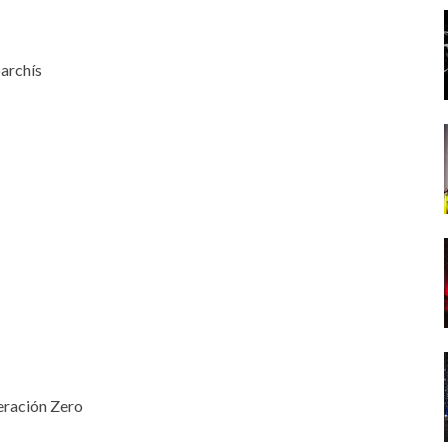
parchís
eración Zero