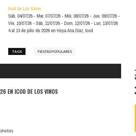
Santa Cruz | La Laguna
Gastro
ALES CON ACTUACIONES
Icod de Los Vinos
Islas
Infantil
Sáb, 04/07/26
Mar, 07/07/26
Mié, 08/07/26
Jue, 09/07/26
MERCIO
Vie, 10/07/26
Sáb, 11/07/26
Dom, 12/07/26
Lun, 13/07/26
Música
4 al 13 de julio de 2026 en Hoya Ana Diaz, Icod
STRO
Escénicas
RMATIVO
TAGS
FIESTAS POPULARES
26 EN ICOD DE LOS VINOS
cohetes