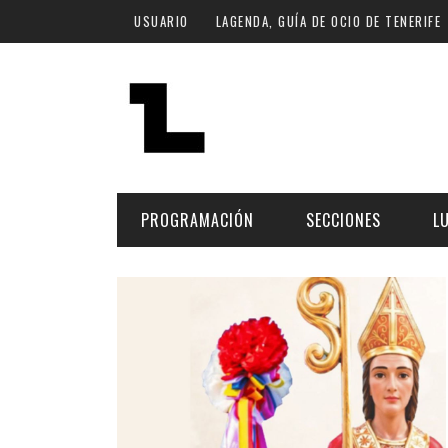
Pasar al contenido principal
USUARIO
LAGENDA, GUÍA DE OCIO DE TENERIFE
PROGRAMACIÓN
SECCIONES
L
MÚSICA
ART
FECHA
LU
ESCÉNICAS
SAL
Hoy
CULTURA
ESP
Plan Finde
GASTRONOMÍA
NO