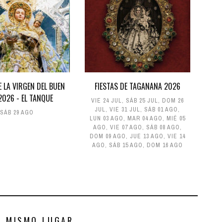
E LA VIRGEN DEL BUEN
FIESTAS DE TAGANANA 2026
 2026 - EL TANQUE
VIE 24 JUL
,
SÁB 25 JUL
,
DOM 26
JUL
,
VIE 31 JUL
,
SÁB 01 AGO
,
SÁB 29 AGO
LUN 03 AGO
,
MAR 04 AGO
,
MIÉ 05
AGO
,
VIE 07 AGO
,
SÁB 08 AGO
,
DOM 09 AGO
,
JUE 13 AGO
,
VIE 14
AGO
,
SÁB 15 AGO
,
DOM 16 AGO
S MISMO LUGAR