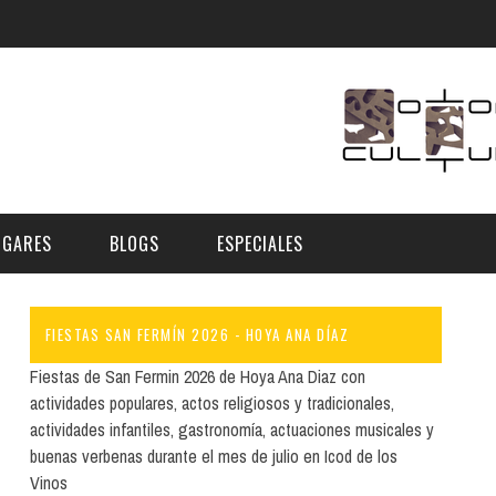
UGARES
BLOGS
ESPECIALES
FIESTAS SAN FERMÍN 2026 - HOYA ANA DÍAZ
E | MUSEOS
FESTIVAL BOREAL 2026
GAR
CATEGORIA
Fiestas de San Fermin 2026 de Hoya Ana Diaz con
AS Y AUDITORIOS
FESTIVAL TAGANANA 2026
actividades populares, actos religiosos y tradicionales,
Norte
Cultura
actividades infantiles, gastronomía, actuaciones musicales y
ACIOS CULTURALES
TENERIFE PHE FESTIVAL 2026
buenas verbenas durante el mes de julio en Icod de los
Sur
Deporte y Naturaleza
CHE
XXVII VERANO DE CUENTO
Vinos