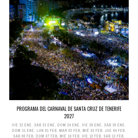
PROGRAMA DEL CARNAVAL DE SANTA CRUZ DE TENERIFE
2027
VIE 22 ENE
,
SÁB 23 ENE
,
DOM 24 ENE
,
VIE 29 ENE
,
SÁB 30 ENE
,
DOM 31 ENE
,
LUN 01 FEB
,
MAR 02 FEB
,
MIÉ 03 FEB
,
JUE 04 FEB
,
SÁB 06 FEB
,
DOM 07 FEB
,
MIÉ 10 FEB
,
VIE 12 FEB
,
SÁB 13 FEB
,