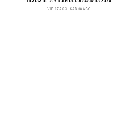
FIESTAS DE LA VIRGEN DE COPACABANA 2026
VIE 07 AGO
,
SÁB 08 AGO