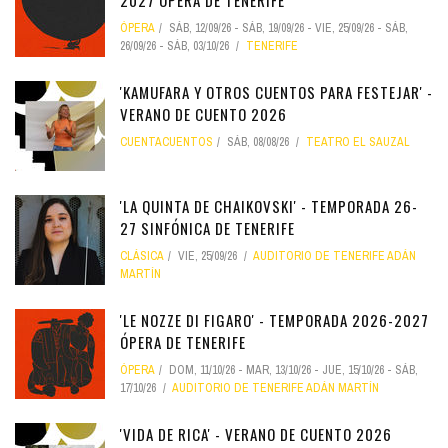
2027 ÓPERA DE TENERIFE
ÓPERA
SÁB, 12/09/26
-
SÁB, 19/09/26
-
VIE, 25/09/26
-
SÁB,
26/09/26
-
SÁB, 03/10/26
TENERIFE
'KAMUFARA Y OTROS CUENTOS PARA FESTEJAR' -
VERANO DE CUENTO 2026
CUENTACUENTOS
SÁB, 08/08/26
TEATRO EL SAUZAL
'LA QUINTA DE CHAIKOVSKI' - TEMPORADA 26-
27 SINFÓNICA DE TENERIFE
CLÁSICA
VIE, 25/09/26
AUDITORIO DE TENERIFE ADÁN
MARTÍN
'LE NOZZE DI FIGARO' - TEMPORADA 2026-2027
ÓPERA DE TENERIFE
ÓPERA
DOM, 11/10/26
-
MAR, 13/10/26
-
JUE, 15/10/26
-
SÁB,
17/10/26
AUDITORIO DE TENERIFE ADÁN MARTÍN
'VIDA DE RICA' - VERANO DE CUENTO 2026