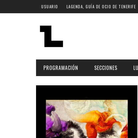
Pasar al contenido principal
USUARIO
LAGENDA, GUÍA DE OCIO DE TENERIFE
PROGRAMACIÓN
SECCIONES
L
MÚSICA
ART
FECHA
LU
ESCÉNICAS
SAL
Hoy
CULTURA
ESP
Plan Finde
GASTRONOMÍA
NO