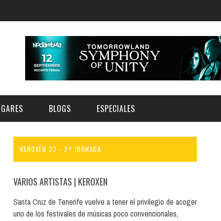
UGARES
BLOGS
ESPECIALES
KEROXEN 22 - 2ª JORNADA
E | MUSEOS
FESTIVAL BOREAL 2026
GAR
CATEGORIA
AS Y AUDITORIOS
FESTIVAL TAGANANA 2026
VARIOS ARTISTAS
| KEROXEN
Norte
Cultura
ACIOS CULTURALES
TENERIFE PHE FESTIVAL 2026
Santa Cruz de Tenerife vuelve a tener el privilegio de acoger
Sur
Deporte y Naturaleza
uno de los festivales de músicas poco convencionales,
CHE
XXVII VERANO DE CUENTO