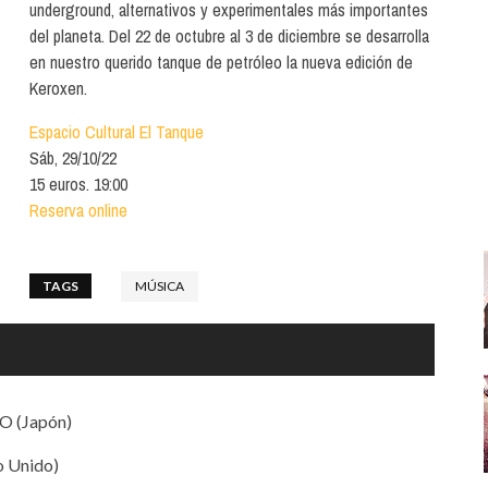
Santa Cruz | La Laguna
underground, alternativos y experimentales más importantes
Gastro
ALES CON ACTUACIONES
del planeta. Del 22 de octubre al 3 de diciembre se desarrolla
Islas
Infantil
en nuestro querido tanque de petróleo la nueva edición de
MERCIO
Keroxen.
Música
STRO
Espacio Cultural El Tanque
Escénicas
Sáb, 29/10/22
RMATIVO
15 euros. 19:00
Reserva online
TAGS
MÚSICA
.O (Japón)
o Unido)