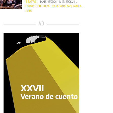
TEATRO
MAR, 22/09/26
-
MIÉ, 23/09/26
ESPACIO CULTURAL CAJACANARIAS SANTA
CRUZ
AD