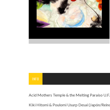
INFANTIL
LOC
CO
GA
FO
INFO
Acid Mothers Temple & the Melting Paraíso U.F
Kiki Hitomi & Poulomi Usurp Desai (Japón/Rein