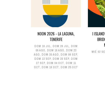
NOON 2026 - LA LAGUNA,
I ISLAN
TENERIFE
BRID
DOM 19 JUL
,
DOM 26 JUL
,
DOM
09 AGO
,
DOM 16 AGO
,
DOM 23
MIÉ 02 S
AGO
,
DOM 30 AGO
,
DOM 06 SEP
,
DOM 13 SEP
,
DOM 20 SEP
,
DOM
27 SEP
,
DOM 04 OCT
,
DOM 11
OCT
,
DOM 18 OCT
,
DOM 25 OCT