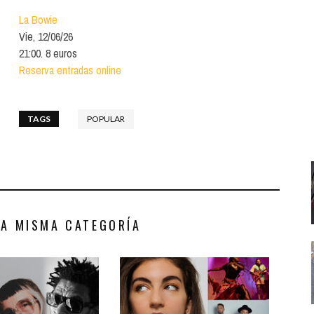
Santa Cruz | La Laguna
Gastro
ALES CON ACTUACIONES
La Bowie
Islas
Infantil
Vie, 12/06/26
MERCIO
21:00. 8 euros
Música
Reserva entradas online
STRO
Escénicas
RMATIVO
TAGS
POPULAR
LA MISMA CATEGORÍA