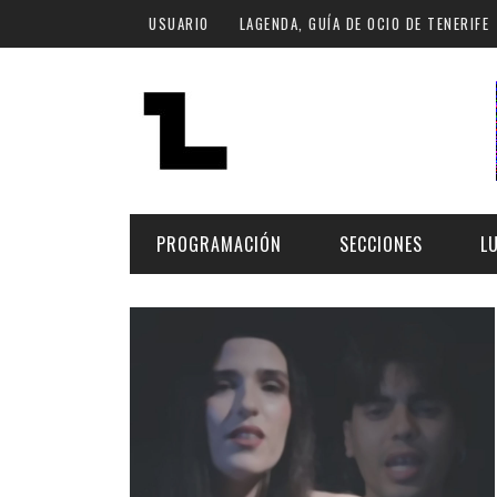
Pasar al contenido principal
USUARIO
LAGENDA, GUÍA DE OCIO DE TENERIFE
PROGRAMACIÓN
SECCIONES
L
MÚSICA
ART
FECHA
LU
ESCÉNICAS
SAL
Hoy
CULTURA
ESP
Plan Finde
GASTRONOMÍA
NO