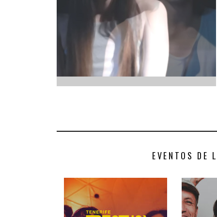
INFANTIL
LOC
CO
GA
FO
EVENTOS DE 