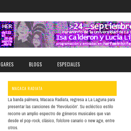
UGARES
BLOGS
ESPECIALES
MACACA RADIATA
E | MUSEOS
FESTIVAL BOREAL 2026
GAR
CATEGORIA
La banda palmera, Macaca Radiata, regresa a La Laguna para
AS Y AUDITORIOS
FESTIVAL TAGANANA 2026
presentar las canciones de 'Revolución'. Su ecléctico estilo
Norte
Cultura
recorre un amplio espectro de géneros musicales que van
ACIOS CULTURALES
TENERIFE PHE FESTIVAL 2026
desde el pop-rock, clásico, folclore canario o new age, entre
Sur
Deporte y Naturaleza
CHE
XXVII VERANO DE CUENTO
otros.