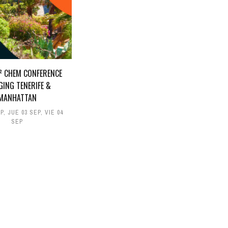
D² CHEM CONFERENCE
GING TENERIFE &
MANHATTAN
EP
,
JUE 03 SEP
,
VIE 04
SEP