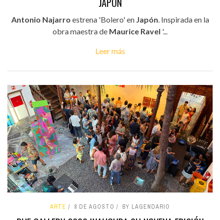
JAPÓN
Antonio Najarro
estrena 'Bolero' en
Japón
. Inspirada en la
obra maestra de
Maurice Ravel
'...
Leer más
ARTE
8 DE AGOSTO
BY LAGENDARIO