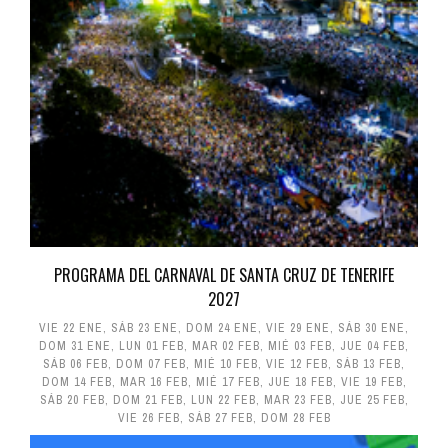
PROGRAMA DEL CARNAVAL DE SANTA CRUZ DE TENERIFE
2027
VIE 22 ENE
,
SÁB 23 ENE
,
DOM 24 ENE
,
VIE 29 ENE
,
SÁB 30 ENE
,
DOM 31 ENE
,
LUN 01 FEB
,
MAR 02 FEB
,
MIÉ 03 FEB
,
JUE 04 FEB
,
SÁB 06 FEB
,
DOM 07 FEB
,
MIÉ 10 FEB
,
VIE 12 FEB
,
SÁB 13 FEB
,
DOM 14 FEB
,
MAR 16 FEB
,
MIÉ 17 FEB
,
JUE 18 FEB
,
VIE 19 FEB
,
SÁB 20 FEB
,
DOM 21 FEB
,
LUN 22 FEB
,
MAR 23 FEB
,
JUE 25 FEB
,
VIE 26 FEB
,
SÁB 27 FEB
,
DOM 28 FEB