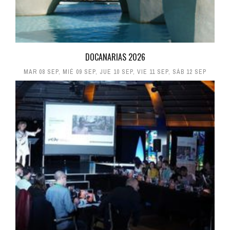
DOCANARIAS 2026
MAR 08 SEP
,
MIÉ 09 SEP
,
JUE 10 SEP
,
VIE 11 SEP
,
SÁB 12 SEP