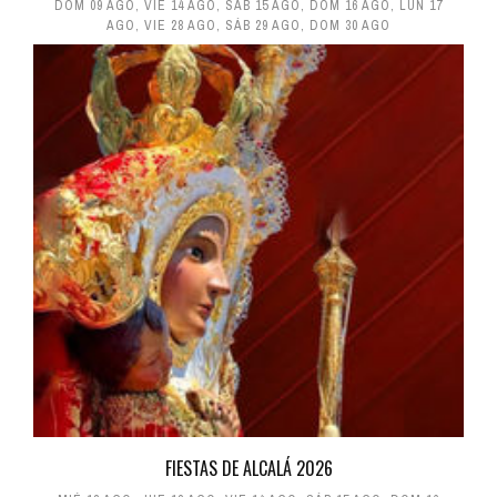
DOM 09 AGO
,
VIE 14 AGO
,
SÁB 15 AGO
,
DOM 16 AGO
,
LUN 17
AGO
,
VIE 28 AGO
,
SÁB 29 AGO
,
DOM 30 AGO
FIESTAS DE ALCALÁ 2026