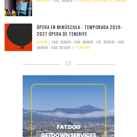
MÚSICA
JUE, 10/09/26
ESPACIO CULTURAL EL TANQUE
ÓPERA EN MINÚSCULA - TEMPORADA 2026-
2027 ÓPERA DE TENERIFE
ÓPERA
SÁB, 12/09/26
-
SÁB, 19/09/26
-
VIE, 25/09/26
-
SÁB,
26/09/26
-
SÁB, 03/10/26
TENERIFE
AD