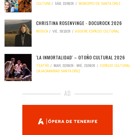
CULTURA
SÁB, 22/08/26
MUNICIPIO DE SANTA CRUZ
CHRISTINA ROSENVINGE - DOCUROCK 2026
MÚSICA
VIE, 30/10/26
AGUERE ESPACIO CULTURAL
'LA INMORTALIDAD' – OTOÑO CULTURAL 2026
TEATRO
MAR, 22/09/26
-
MIÉ, 23/09/26
ESPACIO CULTURAL
CAJACANARIAS SANTA CRUZ
AD