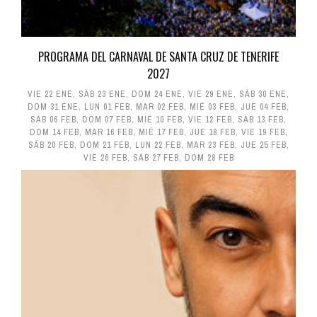
PROGRAMA DEL CARNAVAL DE SANTA CRUZ DE TENERIFE
2027
VIE 22 ENE
,
SÁB 23 ENE
,
DOM 24 ENE
,
VIE 29 ENE
,
SÁB 30 ENE
,
DOM 31 ENE
,
LUN 01 FEB
,
MAR 02 FEB
,
MIÉ 03 FEB
,
JUE 04 FEB
,
SÁB 06 FEB
,
DOM 07 FEB
,
MIÉ 10 FEB
,
VIE 12 FEB
,
SÁB 13 FEB
,
DOM 14 FEB
,
MAR 16 FEB
,
MIÉ 17 FEB
,
JUE 18 FEB
,
VIE 19 FEB
,
SÁB 20 FEB
,
DOM 21 FEB
,
LUN 22 FEB
,
MAR 23 FEB
,
JUE 25 FEB
,
VIE 26 FEB
,
SÁB 27 FEB
,
DOM 28 FEB