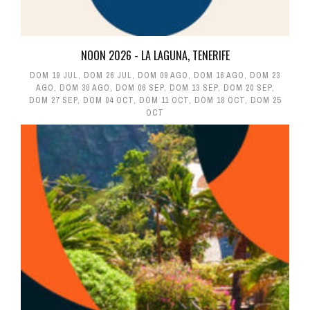
NOON 2026 - LA LAGUNA, TENERIFE
DOM 19 JUL
,
DOM 26 JUL
,
DOM 09 AGO
,
DOM 16 AGO
,
DOM 23
AGO
,
DOM 30 AGO
,
DOM 06 SEP
,
DOM 13 SEP
,
DOM 20 SEP
,
DOM 27 SEP
,
DOM 04 OCT
,
DOM 11 OCT
,
DOM 18 OCT
,
DOM 25
OCT