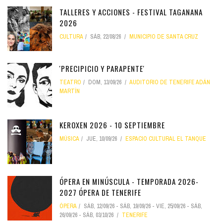
TALLERES Y ACCIONES - FESTIVAL TAGANANA
2026
CULTURA
SÁB, 22/08/26
MUNICIPIO DE SANTA CRUZ
'PRECIPICIO Y PARAPENTE'
TEATRO
DOM, 13/09/26
AUDITORIO DE TENERIFE ADÁN
MARTÍN
KEROXEN 2026 - 10 SEPTIEMBRE
MÚSICA
JUE, 10/09/26
ESPACIO CULTURAL EL TANQUE
ÓPERA EN MINÚSCULA - TEMPORADA 2026-
2027 ÓPERA DE TENERIFE
ÓPERA
SÁB, 12/09/26
-
SÁB, 19/09/26
-
VIE, 25/09/26
-
SÁB,
26/09/26
-
SÁB, 03/10/26
TENERIFE