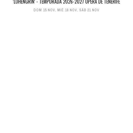
'LOHENGRIN' - TEMPORADA 2026-2027 ÓPERA DE TENERIFE
DOM 15 NOV
,
MIÉ 18 NOV
,
SÁB 21 NOV