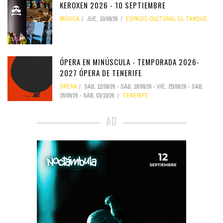
KEROXEN 2026 - 10 SEPTIEMBRE
MÚSICA
JUE, 10/09/26
ESPACIO CULTURAL EL TANQUE
ÓPERA EN MINÚSCULA - TEMPORADA 2026-
2027 ÓPERA DE TENERIFE
ÓPERA
SÁB, 12/09/26
-
SÁB, 19/09/26
-
VIE, 25/09/26
-
SÁB,
26/09/26
-
SÁB, 03/10/26
TENERIFE
AD