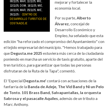
09/11/25
,
MAR, 11/11/25
,
MIÉ,
mejorar y fortalecer la
12/11/25
,
DOM, 16/11/25
,
MIÉ,
economía local.
19/11/25
,
MAR, 25/11/25
,
MIÉ,
26/11/25
CENTRO DE
Por su parte,
Alberto
DESARROLLO TURÍSTICO DE
COSTA ADEJE
Álvarez,
concejal de
Desarrollo Económico y
Empleo, ha señalado que esta
edición "ha reforzado el compromiso del Ayuntamiento" con
el tejido empresarial del municipio. "Hemos trabajado para
que
Degusta.me 2025
estuviera más cerca de la ciudadanía
poniendo en marcha un servicio de taxis gratuito, aparte del
tren turístico, para garantizar que todas las personas
disfrutaran de la Ruta de la Tapa", comentó.
El 'Especial
Degusta.me'
contará con actuaciones de la
fanfarria de la
Banda de Adeje, The Vid Band y Ni un Pelo
de Tonto
.
101 Brass Band, Salvapantallas, la orquesta
Sabrosa y el pasacalle Aquiles
, además de un tributo a
Marc Anthony.