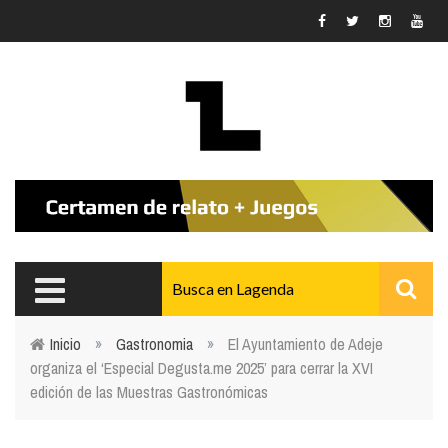
Pasar al contenido principal
Inicio
»
Gastronomia
»
El Ayuntamiento de Adeje
organiza el ‘Especial Degusta.me 2025’ para cerrar la XVI
Usted está aquí
edición de las Muestras Gastronómicas