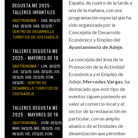
España, de cuatro de la tarde a
DEGUSTA.ME 2025 -
una de la mañana, con una
TALLERES INFANTILES
programación especial que ha
GASTRONOMIA
SÁB, 08/11/25
,
sido organizada por la
SÁB, 15/11/25
,
SÁB, 22/11/25
CENTRO DE DESARROLLO
Concejalía de Desarrollo
TURÍSTICO DE COSTA ADEJE
Económico y Empleo del
Ayuntamiento de Adeje.
TALLERES DEGUSTA.ME
2025 - MAYORES DE 18
La concejala del área de la
GASTRONOMIA
LUN, 10/11/25
,
Promoción de la Actividad
JUE, 13/11/25
,
SÁB, 15/11/25
,
JUE,
Económica y el Empleo de
20/11/25
,
SÁB, 22/11/25
,
DOM,
Adeje,
Mercedes Vargas
, ha
23/11/25
CENTRO DE
DESARROLLO TURÍSTICO DE
destacado que este tipo de
COSTA ADEJE
eventos siguen poniendo en
valor al comercio local y al
TALLERES DEGUSTA.ME
sector de la restauración en
2025 - MAYORES DE 16
particular, con un amplio
GASTRONOMIA
DOM, 02/11/25
,
abanico de actividades de
MAR, 04/11/25
,
MIÉ, 05/11/25
,
JUE,
dinamización que permiten
06/11/25
,
VIE, 07/11/25
,
DOM,