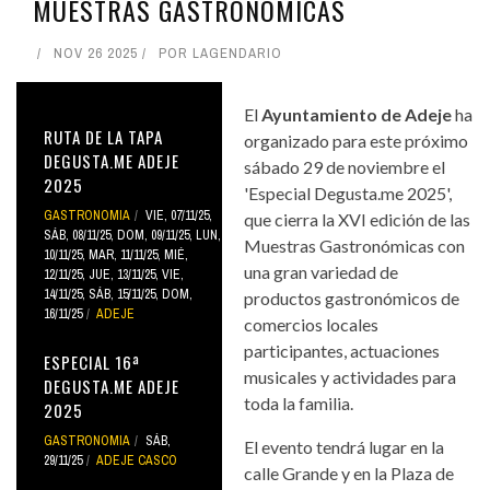
MUESTRAS GASTRONÓMICAS
NOV 26 2025
POR
LAGENDARIO
El
Ayuntamiento de Adeje
ha
RUTA DE LA TAPA
organizado para este próximo
DEGUSTA.ME ADEJE
sábado 29 de noviembre el
2025
'Especial Degusta.me 2025',
GASTRONOMIA
VIE, 07/11/25
,
que cierra la XVI edición de las
SÁB, 08/11/25
,
DOM, 09/11/25
,
LUN,
Muestras Gastronómicas con
10/11/25
,
MAR, 11/11/25
,
MIÉ,
una gran variedad de
12/11/25
,
JUE, 13/11/25
,
VIE,
14/11/25
,
SÁB, 15/11/25
,
DOM,
productos gastronómicos de
16/11/25
ADEJE
comercios locales
participantes, actuaciones
ESPECIAL 16ª
musicales y actividades para
DEGUSTA.ME ADEJE
toda la familia.
2025
GASTRONOMIA
SÁB,
El evento tendrá lugar en la
29/11/25
ADEJE CASCO
calle Grande y en la Plaza de