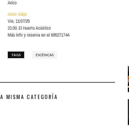
Santa Cruz | La Laguna
Arico
Gastro
ALES CON ACTUACIONES
Arico Viejo
Islas
Infantil
MERCIO
Vie, 11/07/25
Música
21:00. El Huerto Acústico
STRO
Más info y reserva en el 695271744
Escénicas
RMATIVO
TAGS
ESCÉNICAS
LA MISMA CATEGORÍA