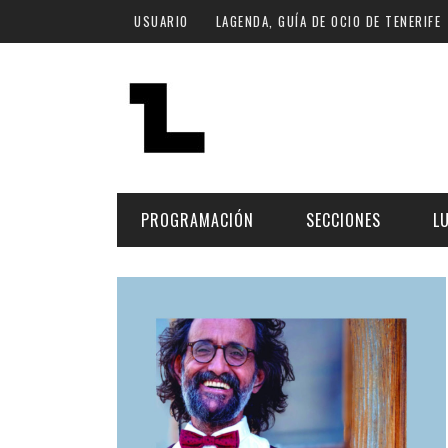
Pasar al contenido principal
USUARIO
LAGENDA, GUÍA DE OCIO DE TENERIFE
PROGRAMACIÓN
SECCIONES
L
MÚSICA
ART
FECHA
LU
ESCÉNICAS
SAL
Hoy
CULTURA
ESP
Plan Finde
GASTRONOMÍA
NO