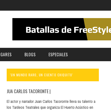
UGARES
BLOGS
ESPECIALES
'UN MUNDO RARO, UN CUENTO CHIQUITO'
E | MUSEOS
FESTIVAL BOREAL 2026
GAR
CATEGORIA
AS Y AUDITORIOS
FESTIVAL TAGANANA 2026
JUA CARLOS TACORONTE
|
Norte
Cultura
ACIOS CULTURALES
TENERIFE PHE FESTIVAL 2026
El actor y narrador Juan Carlos Tacoronte lleva su talento a
Sur
Deporte y Naturaleza
los Tardeos Teatrales que organiza El Huerto Acústico en
CHE
XXVII VERANO DE CUENTO