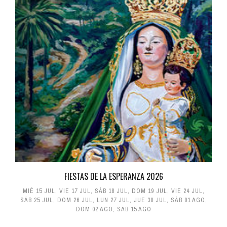
FIESTAS DE LA ESPERANZA 2026
MIÉ 15 JUL
,
VIE 17 JUL
,
SÁB 18 JUL
,
DOM 19 JUL
,
VIE 24 JUL
,
SÁB 25 JUL
,
DOM 26 JUL
,
LUN 27 JUL
,
JUE 30 JUL
,
SÁB 01 AGO
,
DOM 02 AGO
,
SÁB 15 AGO