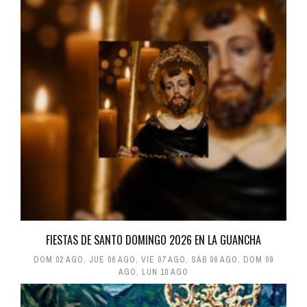
FIESTAS DE SANTO DOMINGO 2026 EN LA GUANCHA
DOM 02 AGO
,
JUE 06 AGO
,
VIE 07 AGO
,
SÁB 08 AGO
,
DOM 09
AGO
,
LUN 10 AGO