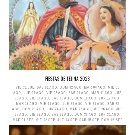
FIESTAS DE TEJINA 2026
VIE 31 JUL
,
SÁB 01 AGO
,
DOM 02 AGO
,
MAR 04 AGO
,
MIÉ 05
AGO
,
JUE 06 AGO
,
VIE 07 AGO
,
SÁB 08 AGO
,
MAR 11 AGO
,
JUE
13 AGO
,
VIE 14 AGO
,
SÁB 15 AGO
,
DOM 16 AGO
,
LUN 17 AGO
,
MAR 18 AGO
,
MIÉ 19 AGO
,
JUE 20 AGO
,
VIE 21 AGO
,
SÁB 22
AGO
,
DOM 23 AGO
,
LUN 24 AGO
,
MAR 25 AGO
,
MIÉ 26 AGO
,
JUE
27 AGO
,
VIE 28 AGO
,
SÁB 29 AGO
,
DOM 30 AGO
,
LUN 31 AGO
,
MAR 01 SEP
,
MIÉ 02 SEP
,
JUE 03 SEP
,
SÁB 05 SEP
,
DOM 06 SEP